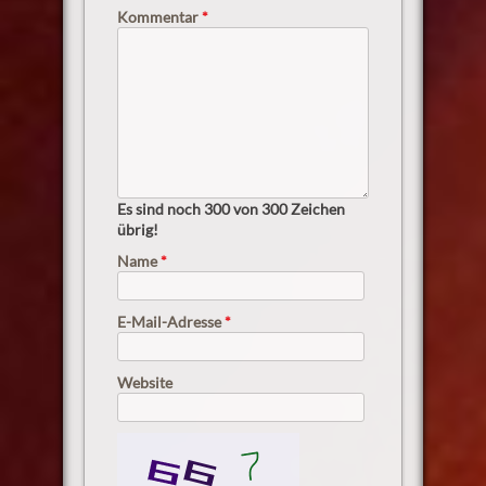
Kommentar
*
Es sind noch
300
von 300 Zeichen
übrig!
Name
*
E-Mail-Adresse
*
Website