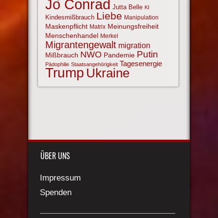
Jo Conrad
Jutta Belle
KI
Liebe
Kindesmißbrauch
Manipulation
Maskenpflicht
Meinungsfreiheit
Matrix
Menschenhandel
Merkel
Migrantengewalt
migration
NWO
Putin
Mißbrauch
Pandemie
Tagesenergie
Pädophilie
Staatsangehörigkeit
Trump
Ukraine
ÜBER UNS
Impressum
Spenden