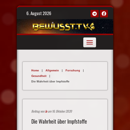
Skip
6. August 2026
to
content
Toggle
navigation
Home
|
Allgemein
|
Forschung
|
Gesundheit
|
Die Wahrheit über Impfstoffe
Beitrag von
Jo
am 16. Oktober 2020
Die Wahrheit über Impfstoffe