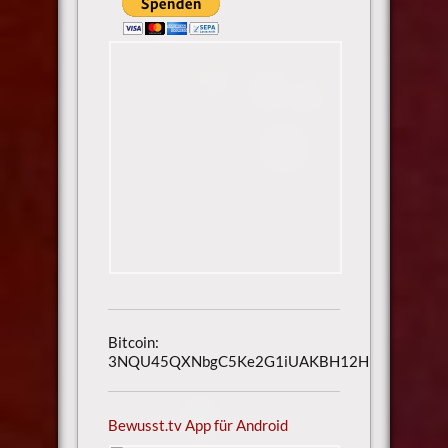
Bitcoin:
3NQU45QXNbgC5Ke2G1iUAKBH12H1h3UmAu
Bewusst.tv App für Android