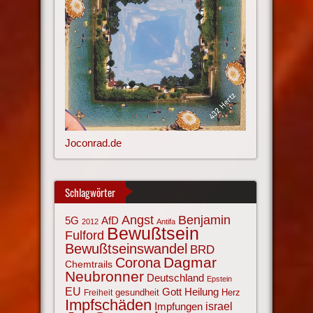
Joconrad.de
Schlagwörter
Angst
Benjamin
AfD
5G
2012
Antifa
Bewußtsein
Fulford
Bewußtseinswandel
BRD
Corona
Dagmar
Chemtrails
Neubronner
Deutschland
Epstein
EU
Gott
Heilung
gesundheit
Herz
Freiheit
Impfschäden
israel
Impfungen