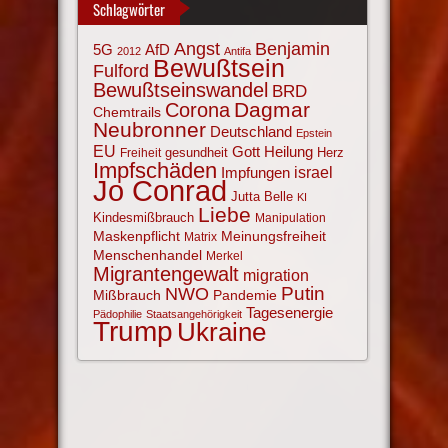
Schlagwörter
Angst
Benjamin
AfD
5G
2012
Antifa
Bewußtsein
Fulford
Bewußtseinswandel
BRD
Corona
Dagmar
Chemtrails
Neubronner
Deutschland
Epstein
EU
Gott
Heilung
gesundheit
Herz
Freiheit
Impfschäden
israel
Impfungen
Jo Conrad
Jutta Belle
KI
Liebe
Kindesmißbrauch
Manipulation
Maskenpflicht
Meinungsfreiheit
Matrix
Menschenhandel
Merkel
Migrantengewalt
migration
NWO
Putin
Mißbrauch
Pandemie
Tagesenergie
Pädophilie
Staatsangehörigkeit
Trump
Ukraine