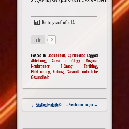
3NQU45QXNbgC5Ke2G1iUAKBH12H1h3UmAu
Beitragsaufrufe:
14
0
Posted in
Gesundheit
,
Spirituelles
Tagged
Ableitung
,
Alexander Glogg
,
Dagmar
Neubronner
,
E-Smog
,
Earthing
,
Elektrosmog
,
Erdung
,
Galvanik
,
natürliche
Gesundheit
Post
Suche nach Gott – Zuschauerfragen
→
← Staatssimulation
navigation