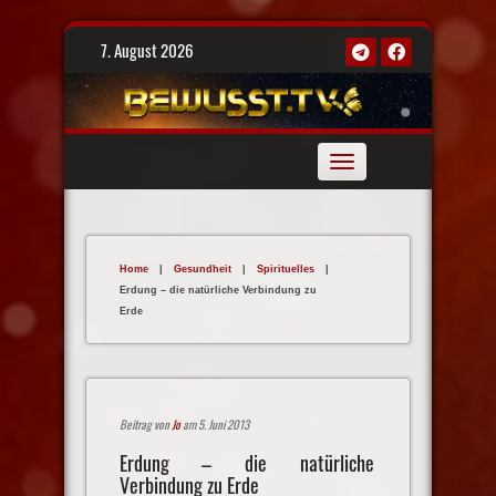
Skip
7. August 2026
to
content
Toggle
navigation
Home
|
Gesundheit
|
Spirituelles
|
Erdung – die natürliche Verbindung zu
Erde
Beitrag von
Jo
am 5. Juni 2013
Erdung – die natürliche
Verbindung zu Erde