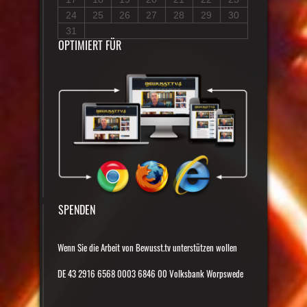
24
25
26
27
28
29
30
31
OPTIMIERT FÜR
SPENDEN
Wenn Sie die Arbeit von Bewusst.tv unterstützen wollen
DE 43 2916 6568 0003 6846 00 Volksbank Worpswede