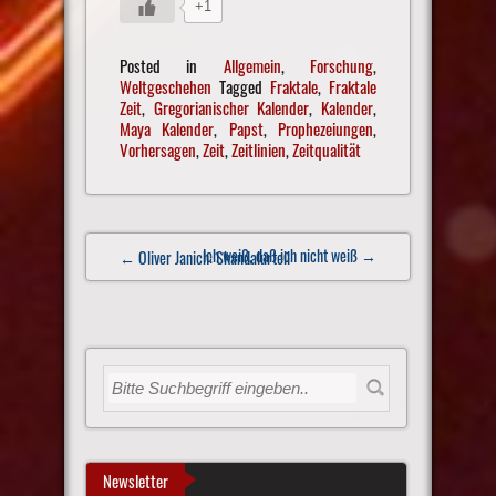
+1
Posted in
Allgemein
,
Forschung
,
Weltgeschehen
Tagged
Fraktale
,
Fraktale
Zeit
,
Gregorianischer Kalender
,
Kalender
,
Maya Kalender
,
Papst
,
Prophezeiungen
,
Vorhersagen
,
Zeit
,
Zeitlinien
,
Zeitqualität
Post
Ich weiß, daß ich nicht weiß
→
← Oliver Janich: Skandalurteil
navigation
Newsletter