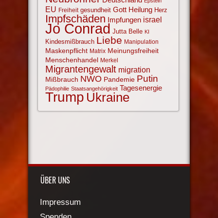
Deutschland
Epstein
EU
Gott
Heilung
gesundheit
Herz
Freiheit
Impfschäden
israel
Impfungen
Jo Conrad
Jutta Belle
KI
Liebe
Kindesmißbrauch
Manipulation
Maskenpflicht
Meinungsfreiheit
Matrix
Menschenhandel
Merkel
Migrantengewalt
migration
NWO
Putin
Mißbrauch
Pandemie
Tagesenergie
Pädophilie
Staatsangehörigkeit
Trump
Ukraine
ÜBER UNS
Impressum
Spenden