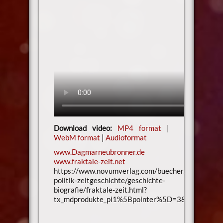
Download video:
MP4 format
|
WebM format
|
Audioformat
www.Dagmarneubronner.de
www.fraktale-zeit.net
https://www.novumverlag.com/buecher/biografie-
politik-zeitgeschichte/geschichte-
biografie/fraktale-zeit.html?
tx_mdprodukte_pi1%5Bpointer%5D=3&cHash=c0