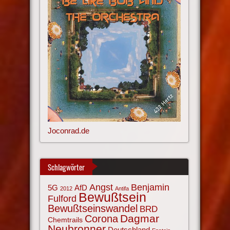
Joconrad.de
Schlagwörter
Angst
Benjamin
AfD
5G
2012
Antifa
Bewußtsein
Fulford
Bewußtseinswandel
BRD
Corona
Dagmar
Chemtrails
Neubronner