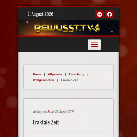
Skip
7. August 2026
to
content
Toggle
navigation
Home
|
Allgemein
|
Forschung
|
Weltgeschehen
|
Fraktale Zeit
Beitrag von
Jo
am 22. August 2017
Fraktale Zeit