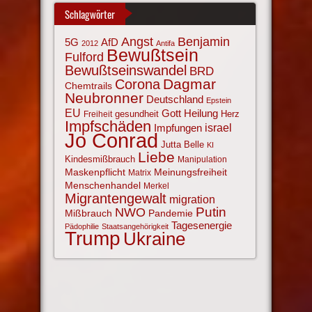
Schlagwörter
Angst
Benjamin
AfD
5G
2012
Antifa
Bewußtsein
Fulford
Bewußtseinswandel
BRD
Corona
Dagmar
Chemtrails
Neubronner
Deutschland
Epstein
EU
Gott
Heilung
gesundheit
Herz
Freiheit
Impfschäden
israel
Impfungen
Jo Conrad
Jutta Belle
KI
Liebe
Kindesmißbrauch
Manipulation
Maskenpflicht
Meinungsfreiheit
Matrix
Menschenhandel
Merkel
Migrantengewalt
migration
NWO
Putin
Mißbrauch
Pandemie
Tagesenergie
Pädophilie
Staatsangehörigkeit
Trump
Ukraine