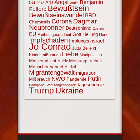
Angst
Benjamin
AfD
5G
2012
Antifa
Bewußtsein
Fulford
Bewußtseinswandel
BRD
Corona
Dagmar
Chemtrails
Neubronner
Deutschland
Epstein
EU
Gott
Heilung
gesundheit
Herz
Freiheit
Impfschäden
israel
Impfungen
Jo Conrad
Jutta Belle
KI
Liebe
Kindesmißbrauch
Manipulation
Maskenpflicht
Meinungsfreiheit
Matrix
Menschenhandel
Merkel
Migrantengewalt
migration
NWO
Putin
Mißbrauch
Pandemie
Tagesenergie
Pädophilie
Staatsangehörigkeit
Trump
Ukraine