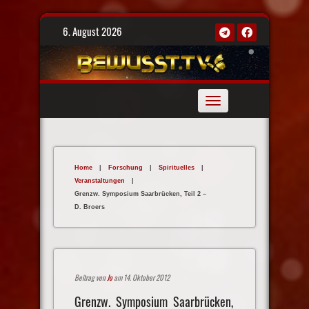
Skip
6. August 2026
to
content
Toggle
navigation
Home
|
Forschung
|
Spirituelles
|
Veranstaltungen
|
Grenzw. Symposium Saarbrücken, Teil 2 –
D. Broers
Beitrag von
Jo
am 14. Oktober 2012
Grenzw. Symposium Saarbrücken,