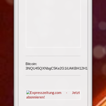
Bitcoin:
3NQU45QXNbgC5Ke2G1iUAKBH12H1h3UmAu