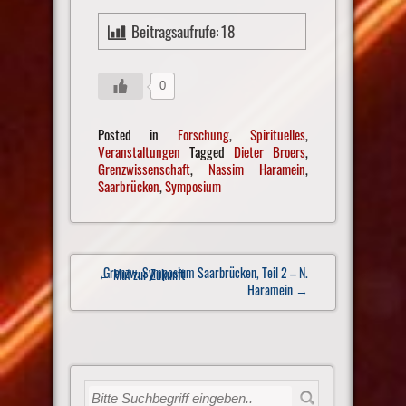
Beitragsaufrufe:
18
0
Posted in
Forschung
,
Spirituelles
,
Veranstaltungen
Tagged
Dieter Broers
,
Grenzwissenschaft
,
Nassim Haramein
,
Saarbrücken
,
Symposium
Post
Grenzw. Symposium Saarbrücken, Teil 2 – N.
← Mut zur Zukunft
navigation
Haramein
→