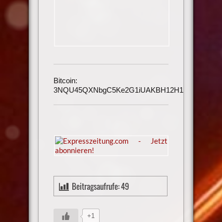
Bitcoin:
3NQU45QXNbgC5Ke2G1iUAKBH12H1h3UmAu
Beitragsaufrufe:
49
+1