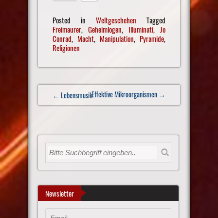
Posted in
Weltgeschehen
Tagged
Freimaurer
,
Geheimlogen
,
Illuminati
,
Jo
Conrad
,
Macht
,
Manipulation
,
Pyramide
,
Religionen
Post
Effektive Mikroorganismen
→
← Lebensmusik
navigation
Newsletter