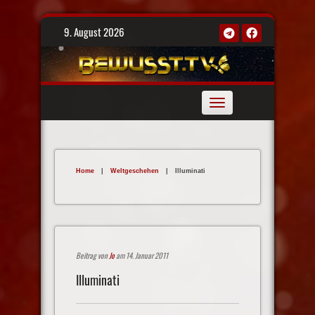
Skip
9. August 2026
to
content
Toggle
navigation
Home
|
Weltgeschehen
|
Illuminati
Beitrag von
Jo
am 14. Januar 2011
Illuminati