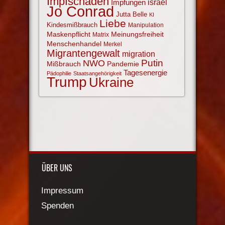
Impfschäden
israel
Impfungen
Jo Conrad
Jutta Belle
KI
Liebe
Kindesmißbrauch
Manipulation
Maskenpflicht
Meinungsfreiheit
Matrix
Menschenhandel
Merkel
Migrantengewalt
migration
NWO
Putin
Mißbrauch
Pandemie
Tagesenergie
Pädophilie
Staatsangehörigkeit
Trump
Ukraine
ÜBER UNS
Impressum
Spenden