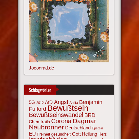
Joconrad.de
Schlagwörter
Angst
Benjamin
AfD
5G
2012
Antifa
Bewußtsein
Fulford
Bewußtseinswandel
BRD
Corona
Dagmar
Chemtrails
Neubronner
Deutschland
Epstein
EU
Gott
Heilung
gesundheit
Herz
Freiheit