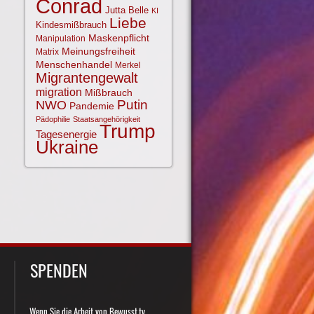
Conrad
Jutta Belle
KI
Liebe
Kindesmißbrauch
Maskenpflicht
Manipulation
Meinungsfreiheit
Matrix
Menschenhandel
Merkel
Migrantengewalt
migration
Mißbrauch
NWO
Putin
Pandemie
Pädophilie
Staatsangehörigkeit
Trump
Tagesenergie
Ukraine
SPENDEN
Wenn Sie die Arbeit von Bewusst.tv