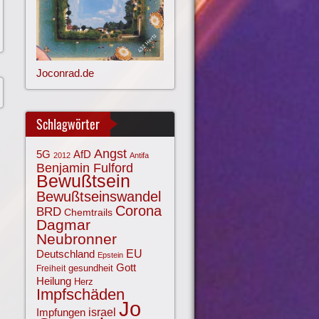
Joconrad.de
Schlagwörter
Angst
AfD
5G
2012
Antifa
Benjamin Fulford
Bewußtsein
Bewußtseinswandel
Corona
BRD
Chemtrails
Dagmar
Neubronner
EU
Deutschland
Epstein
Gott
gesundheit
Freiheit
Heilung
Herz
Impfschäden
Jo
israel
Impfungen