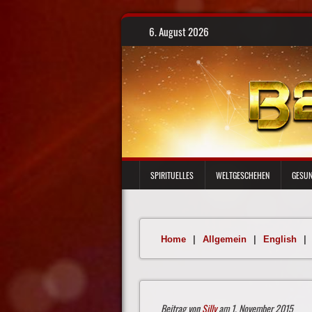
Skip
6. August 2026
to
content
SPIRITUELLES
WELTGESCHEHEN
GESUN
Home
|
Allgemein
|
English
|
Beitrag von
Silly
am 1. November 2015