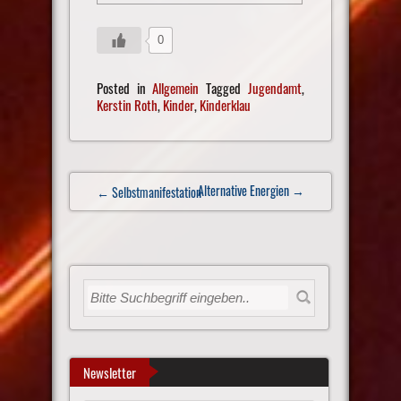
0
Posted in
Allgemein
Tagged
Jugendamt
,
Kerstin Roth
,
Kinder
,
Kinderklau
Post
Alternative Energien
→
← Selbstmanifestation
navigation
Newsletter