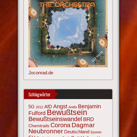
Joconrad.de
Schlagwörter
Angst
Benjamin
AfD
5G
2012
Antifa
Bewußtsein
Fulford
Bewußtseinswandel
BRD
Corona
Dagmar
Chemtrails
Neubronner
Deutschland
Epstein