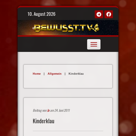
Skip
10. August 2026
to
content
Toggle
navigation
Home
|
Allgemein
|
Kinderklau
Beitrag von
Jo
am 24. Juni 2011
Kinderklau