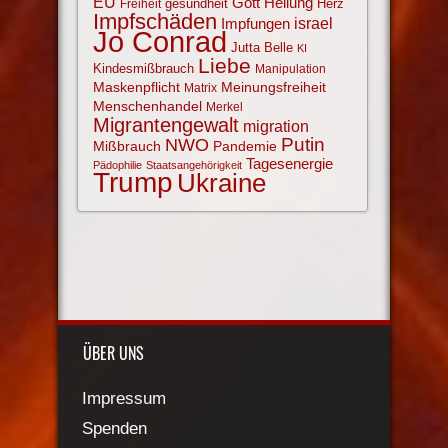
EU
Gott
Heilung
gesundheit
Herz
Freiheit
Impfschäden
israel
Impfungen
Jo Conrad
Jutta Belle
KI
Liebe
Kindesmißbrauch
Manipulation
Maskenpflicht
Meinungsfreiheit
Matrix
Menschenhandel
Merkel
Migrantengewalt
migration
NWO
Putin
Mißbrauch
Pandemie
Tagesenergie
Pädophilie
Staatsangehörigkeit
Trump
Ukraine
ÜBER UNS
Impressum
Spenden