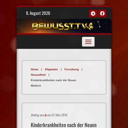
Skip
8. August 2026
to
content
Toggle
navigation
Home
|
Allgemein
|
Forschung
|
Gesundheit
|
Kinderkrankheiten nach der Neuen
Medizin
Beitrag von
Jo
am 22. März 2016
Kinderkrankheiten nach der Neuen