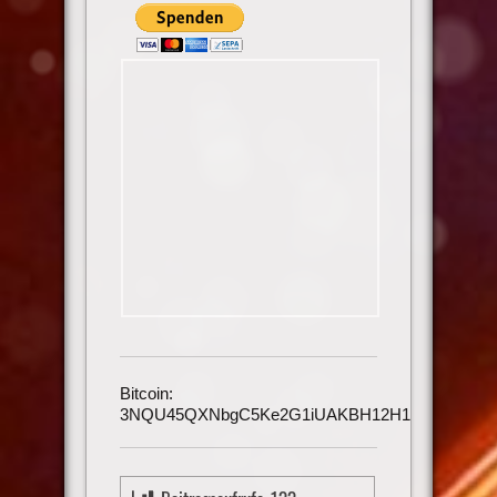
Bitcoin:
3NQU45QXNbgC5Ke2G1iUAKBH12H1h3UmAu