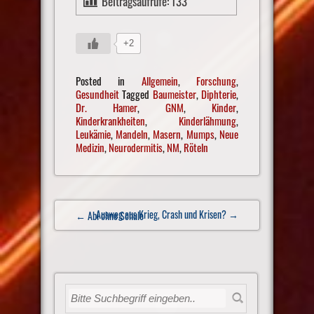
Beitragsaufrufe:
133
+2
Posted in
Allgemein
,
Forschung
,
Gesundheit
Tagged
Baumeister
,
Diphterie
,
Dr. Hamer
,
GNM
,
Kinder
,
Kinderkrankheiten
,
Kinderlähmung
,
Leukämie
,
Mandeln
,
Masern
,
Mumps
,
Neue
Medizin
,
Neurodermitis
,
NM
,
Röteln
Post
Ausweg aus Krieg, Crash und Krisen?
→
← Abi ohne Schule
navigation