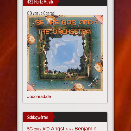
432 Hertz Musik
CD von Jo Conrad
Joconrad.de
Schlagwörter
Angst
Benjamin
AfD
5G
2012
Antifa