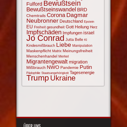
Bewußtsein
Fulford
Bewußtseinswandel
BRD
Corona
Dagmar
Chemtrails
Neubronner
Deutschland
Epstein
EU
Gott
Heilung
gesundheit
Herz
Freiheit
Impfschäden
israel
Impfungen
Jo Conrad
Jutta Belle
KI
Liebe
Kindesmißbrauch
Manipulation
Maskenpflicht
Meinungsfreiheit
Matrix
Menschenhandel
Merkel
Migrantengewalt
migration
NWO
Putin
Mißbrauch
Pandemie
Tagesenergie
Pädophilie
Staatsangehörigkeit
Trump
Ukraine
ÜBER UNS