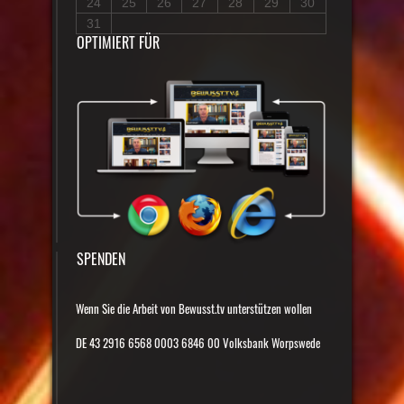
24
25
26
27
28
29
30
31
OPTIMIERT FÜR
SPENDEN
Wenn Sie die Arbeit von Bewusst.tv unterstützen wollen
DE 43 2916 6568 0003 6846 00 Volksbank Worpswede