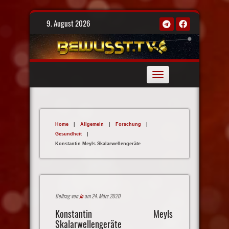
Skip
9. August 2026
to
content
Toggle
navigation
Home
|
Allgemein
|
Forschung
|
Gesundheit
|
Konstantin Meyls Skalarwellengeräte
Beitrag von
Jo
am 24. März 2020
Konstantin Meyls
Skalarwellengeräte