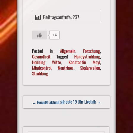
Beitragsaufrufe:
237
+4
Posted in
Allgemein
,
Forschung
,
Gesundheit
Tagged
Handystrahlung
,
Henning Witte
,
Konstantin Meyl
,
Mindcontrol
,
Neutrinos
,
Skalarwellen
,
Strahlung
Post
Heute 19 Uhr Livetalk
→
← Bewußt aktuell 90
navigation