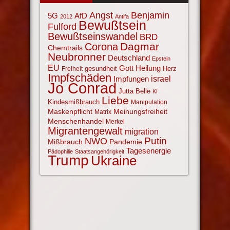
Angst
Benjamin
AfD
5G
2012
Antifa
Bewußtsein
Fulford
Bewußtseinswandel
BRD
Corona
Dagmar
Chemtrails
Neubronner
Deutschland
Epstein
EU
Gott
Heilung
gesundheit
Herz
Freiheit
Impfschäden
israel
Impfungen
Jo Conrad
Jutta Belle
KI
Liebe
Kindesmißbrauch
Manipulation
Maskenpflicht
Meinungsfreiheit
Matrix
Menschenhandel
Merkel
Migrantengewalt
migration
NWO
Putin
Mißbrauch
Pandemie
Tagesenergie
Pädophilie
Staatsangehörigkeit
Trump
Ukraine