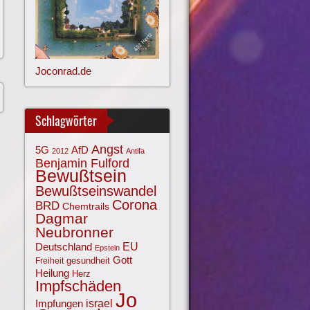
Joconrad.de
Schlagwörter
Angst
AfD
5G
2012
Antifa
Benjamin Fulford
Bewußtsein
Bewußtseinswandel
Corona
BRD
Chemtrails
Dagmar
Neubronner
EU
Deutschland
Epstein
Gott
gesundheit
Freiheit
Heilung
Herz
Impfschäden
Jo
israel
Impfungen