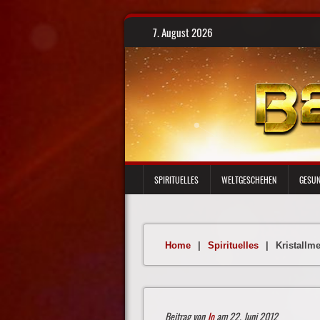
Skip
7. August 2026
to
content
SPIRITUELLES
WELTGESCHEHEN
GESUN
Home
|
Spirituelles
|
Kristallm
Beitrag von
Jo
am 22. Juni 2012