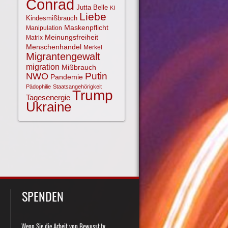
Conrad
Jutta Belle
KI
Liebe
Kindesmißbrauch
Maskenpflicht
Manipulation
Meinungsfreiheit
Matrix
Menschenhandel
Merkel
Migrantengewalt
migration
Mißbrauch
NWO
Putin
Pandemie
Pädophilie
Staatsangehörigkeit
Trump
Tagesenergie
Ukraine
SPENDEN
Wenn Sie die Arbeit von Bewusst.tv