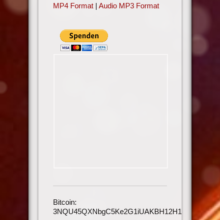
MP4 Format
|
Audio MP3 Format
Bitcoin:
3NQU45QXNbgC5Ke2G1iUAKBH12H1h3UmAu