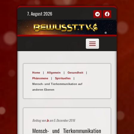
Skip
7. August 2026
to
content
Toggle
navigation
Home
|
Allgemein
|
Gesundheit
|
Phänomene
|
Spirituelles
|
Mensch- und Tierkommunikation auf
anderen Ebenen
Beitrag von
Jo
am 5. Dezember 2016
Mensch- und Tierkommunikation