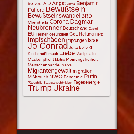
Angst
Benjamin
AfD
5G
2012
Antifa
Bewußtsein
Fulford
Bewußtseinswandel
BRD
Corona
Dagmar
Chemtrails
Neubronner
Deutschland
Epstein
EU
Gott
Heilung
gesundheit
Herz
Freiheit
Impfschäden
israel
Impfungen
Jo Conrad
Jutta Belle
KI
Liebe
Kindesmißbrauch
Manipulation
Maskenpflicht
Meinungsfreiheit
Matrix
Menschenhandel
Merkel
Migrantengewalt
migration
NWO
Putin
Mißbrauch
Pandemie
Tagesenergie
Pädophilie
Staatsangehörigkeit
Trump
Ukraine