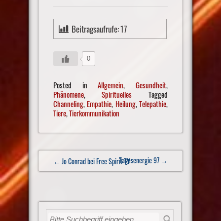
Beitragsaufrufe:
17
0
Posted in
Allgemein
,
Gesundheit
,
Phänomene
,
Spirituelles
Tagged
Channeling
,
Empathie
,
Heilung
,
Telepathie
,
Tiere
,
Tierkommunikation
Post
Tagesenergie 97
→
← Jo Conrad bei Free Spirit TV
navigation