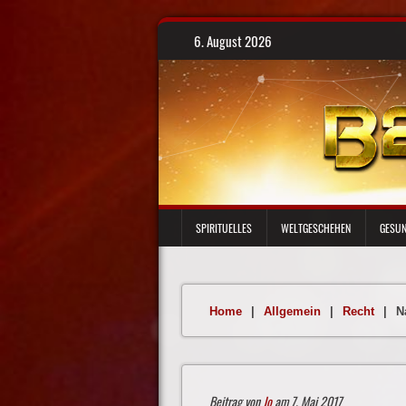
Skip
6. August 2026
to
content
SPIRITUELLES
WELTGESCHEHEN
GESUN
Home
|
Allgemein
|
Recht
|
N
Beitrag von
Jo
am 7. Mai 2017