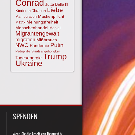
Conrad
Jutta Belle
KI
Liebe
Kindesmißbrauch
Maskenpflicht
Manipulation
Meinungsfreiheit
Matrix
Menschenhandel
Merkel
Migrantengewalt
migration
Mißbrauch
NWO
Putin
Pandemie
Pädophilie
Staatsangehörigkeit
Trump
Tagesenergie
Ukraine
SPENDEN
Wenn Sie die Arbeit von Bewusst.tv