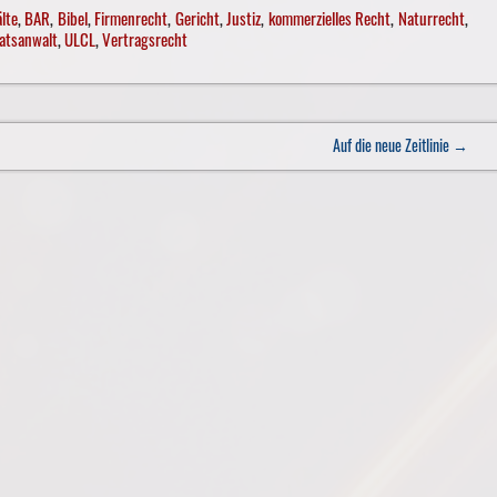
lte
,
BAR
,
Bibel
,
Firmenrecht
,
Gericht
,
Justiz
,
kommerzielles Recht
,
Naturrecht
,
atsanwalt
,
ULCL
,
Vertragsrecht
Auf die neue Zeitlinie
→