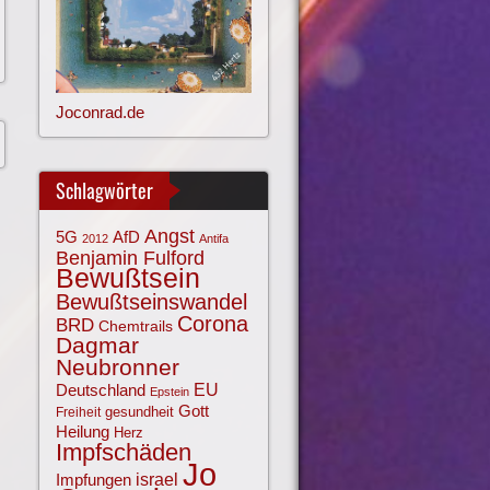
Joconrad.de
Schlagwörter
Angst
AfD
5G
2012
Antifa
Benjamin Fulford
Bewußtsein
Bewußtseinswandel
Corona
BRD
Chemtrails
Dagmar
Neubronner
EU
Deutschland
Epstein
Gott
gesundheit
Freiheit
Heilung
Herz
Impfschäden
Jo
israel
Impfungen