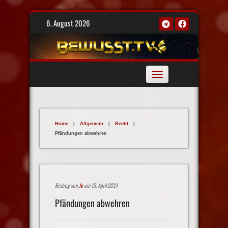
Skip
6. August 2026
to
content
Toggle
navigation
Home
|
Allgemein
|
Recht
|
Pfändungen abwehren
Beitrag von
Jo
am 13. April 2021
Pfändungen abwehren