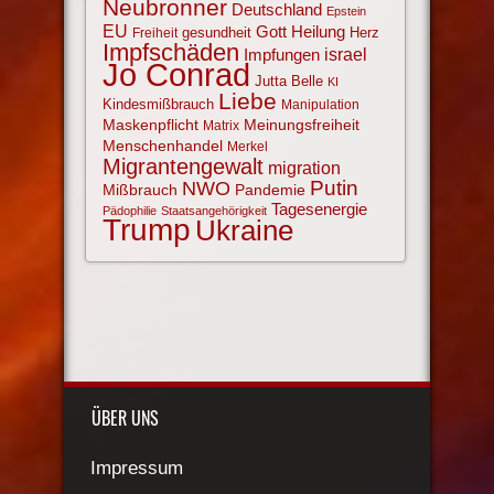
Neubronner
Deutschland
Epstein
EU
Gott
Heilung
gesundheit
Herz
Freiheit
Impfschäden
israel
Impfungen
Jo Conrad
Jutta Belle
KI
Liebe
Kindesmißbrauch
Manipulation
Maskenpflicht
Meinungsfreiheit
Matrix
Menschenhandel
Merkel
Migrantengewalt
migration
NWO
Putin
Mißbrauch
Pandemie
Tagesenergie
Pädophilie
Staatsangehörigkeit
Trump
Ukraine
ÜBER UNS
Impressum