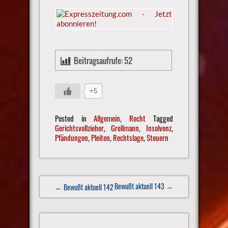
Beitragsaufrufe:
52
+5
Posted in
Allgemein
,
Recht
Tagged
Gerichtsvollzieher
,
Grellmann
,
Insolvenz
,
Pfändungen
,
Pleiten
,
Rechtslage
,
Steuern
Post
Bewußt aktuell 143
→
← Bewußt aktuell 142
navigation