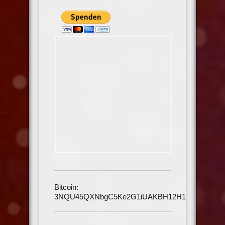
Bitcoin:
3NQU45QXNbgC5Ke2G1iUAKBH12H1h3UmAu