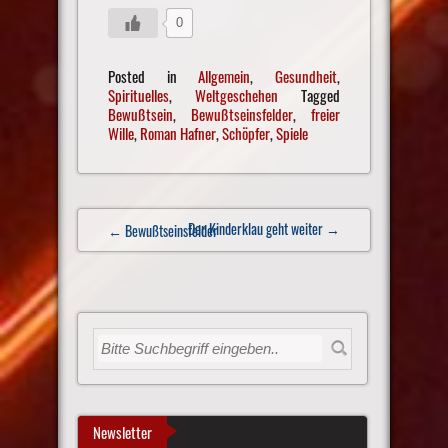
0
Posted in
Allgemein
,
Gesundheit
,
Spirituelles
,
Weltgeschehen
Tagged
Bewußtsein
,
Bewußtseinsfelder
,
freier
Wille
,
Roman Hafner
,
Schöpfer
,
Spiele
Post
Der Kinderklau geht weiter
→
← Bewußtseinsfelder
navigation
Newsletter