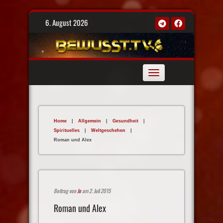
Skip
6. August 2026
to
content
Toggle
navigation
Home
|
Allgemein
|
Gesundheit
|
Spirituelles
|
Weltgeschehen
|
Roman und Alex
Beitrag von
Jo
am 2. Juli 2015
Roman und Alex