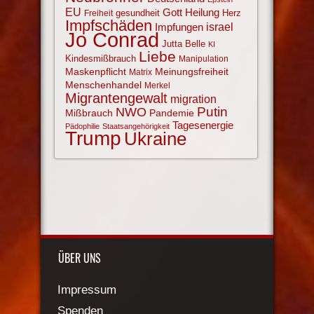
EU
Gott
Heilung
gesundheit
Herz
Freiheit
Impfschäden
israel
Impfungen
Jo Conrad
Jutta Belle
KI
Liebe
Kindesmißbrauch
Manipulation
Maskenpflicht
Meinungsfreiheit
Matrix
Menschenhandel
Merkel
Migrantengewalt
migration
NWO
Putin
Mißbrauch
Pandemie
Tagesenergie
Pädophilie
Staatsangehörigkeit
Trump
Ukraine
ÜBER UNS
Impressum
Spenden