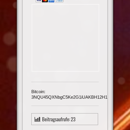
Bitcoin:
3NQU45QXNbgC5Ke2G1iUAKBH12H1h3UmAu
Beitragsaufrufe:
23