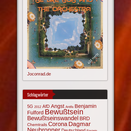
Joconrad.de
Schlagwörter
Angst
Benjamin
AfD
5G
2012
Antifa
Bewußtsein
Fulford
Bewußtseinswandel
BRD
Corona
Dagmar
Chemtrails
Neubronner
Deutschland
Epstein