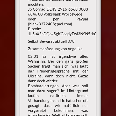
möchten:
Jo Conrad DE43 2916 6568 0003
6846 00 Volksbank Worpswede
oder per Paypal
(blank3372408@aol.com).
Bitcoin:
1L5uXSnDQox5gKGoqdyEwi3NSN5rkQ99Ae
Selbst Bewusst aktuell 378
Zusammenfassung von Angelika
02:01 Es ist irgendwie alles
Wahnsinn. Bei den ganz großen
Sachen fragt man sich: was läuft
da? Friedensgespräche mit der
Ukraine, dann doch nicht. Gaza:
dann doch wieder
Bombardierungen. Aber was soll
man dazu sagen? Im Hintergrund
laufen natürlich immer
Verhandlungen und Jo hat schon oft
gesagt, dass wir natürlich nur
vorgesetzt bekommen, was
irgendwie ins Weltbild passen soll.