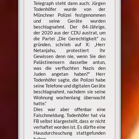
Telegraph steht dann auch: Jürgen
Todenhöfer wurde von der
Münchner Polizei festgenommen
und seine Geräte wurden
beschlagnahmt. Der 84-Jährige,
der 2020 aus der CDU austrat, um
die Partei „Die Gerechtigkeit“ zu
gründen, schrieb auf X: „Herr
Netanjahu, protestiert Ihr
Gewissen denn nie, wenn Sie den
Palästinensern dasselbe antun,
was die verfluchten Nazis den
Juden angetan haben?“ Herr
Todenhöfer sagte, die Polizei habe
seine Telefone und digitalen Geräte
beschlagnahmt, nachdem sie seine
Wohnung wochenlang überwacht
hatte.“
Dies war aber offenbar eine
Falschmeldung. Todenhöfer hat via
FB selbst klargestellt, dass er nicht
verhaftet worden ist. Es dürfte eine
Hausdurchsuchung stattgefunden
haben.