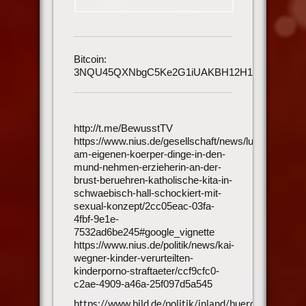
Bitcoin:
3NQU45QXNbgC5Ke2G1iUAKBH12H1h3UmAu
http://t.me/BewusstTV
https://www.nius.de/gesellschaft/news/lust-
am-eigenen-koerper-dinge-in-den-
mund-nehmen-erzieherin-an-der-
brust-beruehren-katholische-kita-in-
schwaebisch-hall-schockiert-mit-
sexual-konzept/2cc05eac-03fa-
4fbf-9e1e-
7532ad6be245#google_vignette
https://www.nius.de/politik/news/kai-
wegner-kinder-verurteilten-
kinderporno-straftaeter/ccf9cfc0-
c2ae-4909-a46a-25f097d5a545
https://www.bild.de/politik/inland/buerokratie-