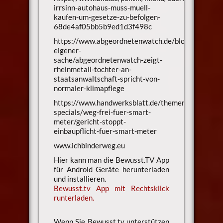
irrsinn-autohaus-muss-muell-
kaufen-um-gesetze-zu-befolgen-
68de4af05bb5b9ed1d3f498c
https://www.abgeordnetenwatch.de/blog/in-
eigener-
sache/abgeordnetenwatch-zeigt-
rheinmetall-tochter-an-
staatsanwaltschaft-spricht-von-
normaler-klimapflege
https://www.handwerksblatt.de/themen-
specials/weg-frei-fuer-smart-
meter/gericht-stoppt-
einbaupflicht-fuer-smart-meter
www.ichbinderweg.eu
Hier kann man die Bewusst.TV App
für Android Geräte herunterladen
und installieren.
Bewusst.tv App mit Rechtsklick
runterladen.
Wenn Sie Bewusst.tv unterstützen