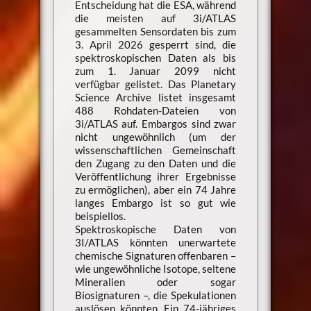
Entscheidung hat die ESA, während
die meisten auf 3i/ATLAS
gesammelten Sensordaten bis zum
3. April 2026 gesperrt sind, die
spektroskopischen Daten als bis
zum 1. Januar 2099 nicht
verfügbar gelistet. Das Planetary
Science Archive listet insgesamt
488 Rohdaten-Dateien von
3i/ATLAS auf. Embargos sind zwar
nicht ungewöhnlich (um der
wissenschaftlichen Gemeinschaft
den Zugang zu den Daten und die
Veröffentlichung ihrer Ergebnisse
zu ermöglichen), aber ein 74 Jahre
langes Embargo ist so gut wie
beispiellos.
Spektroskopische Daten von
3I/ATLAS könnten unerwartete
chemische Signaturen offenbaren –
wie ungewöhnliche Isotope, seltene
Mineralien oder sogar
Biosignaturen –, die Spekulationen
auslösen könnten. Ein 74-jähriges