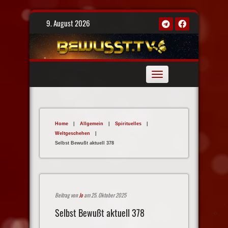
Skip
9. August 2026
to
content
Toggle
navigation
Home
|
Allgemein
|
Spirituelles
|
Weltgeschehen
|
Selbst Bewußt aktuell 378
Beitrag von
Jo
am 25. Oktober 2025
Selbst Bewußt aktuell 378