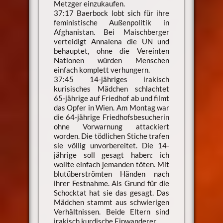
Metzger einzukaufen.
37:17 Baerbock lobt sich für ihre
feministische Außenpolitik in
Afghanistan. Bei Maischberger
verteidigt Annalena die UN und
behauptet, ohne die Vereinten
Nationen würden Menschen
einfach komplett verhungern.
37:45 14-jähriges irakisch
kurisisches Mädchen schlachtet
65-jährige auf Friedhof ab und filmt
das Opfer in Wien. Am Montag war
die 64-jährige Friedhofsbesucherin
ohne Vorwarnung attackiert
worden. Die tödlichen Stiche trafen
sie völlig unvorbereitet. Die 14-
jährige soll gesagt haben: ich
wollte einfach jemanden töten. Mit
blutüberströmten Händen nach
ihrer Festnahme. Als Grund für die
Schocktat hat sie das gesagt. Das
Mädchen stammt aus schwierigen
Verhältnissen. Beide Eltern sind
irakisch kurdische Einwanderer.