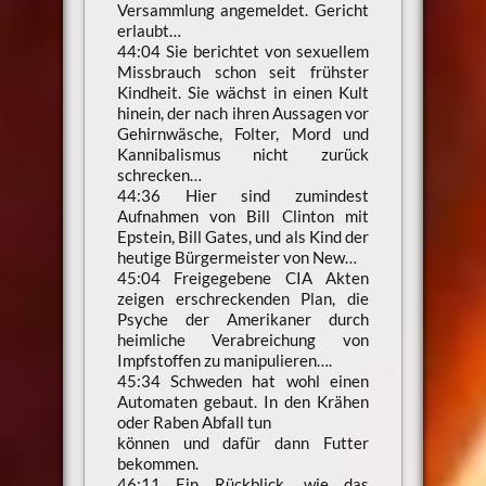
Versammlung angemeldet. Gericht
erlaubt…
44:04 Sie berichtet von sexuellem
Missbrauch schon seit frühster
Kindheit. Sie wächst in einen Kult
hinein, der nach ihren Aussagen vor
Gehirnwäsche, Folter, Mord und
Kannibalismus nicht zurück
schrecken…
44:36 Hier sind zumindest
Aufnahmen von Bill Clinton mit
Epstein, Bill Gates, und als Kind der
heutige Bürgermeister von New…
45:04 Freigegebene CIA Akten
zeigen erschreckenden Plan, die
Psyche der Amerikaner durch
heimliche Verabreichung von
Impfstoffen zu manipulieren….
45:34 Schweden hat wohl einen
Automaten gebaut. In den Krähen
oder Raben Abfall tun
können und dafür dann Futter
bekommen.
46:11 Ein Rückblick, wie das