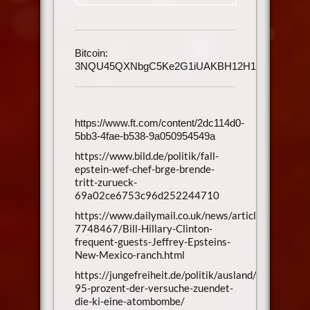
Bitcoin:
3NQU45QXNbgC5Ke2G1iUAKBH12H1h3UmAu
https://www.ft.com/content/2dc114d0-
5bb3-4fae-b538-9a050954549a
https://www.bild.de/politik/fall-
epstein-wef-chef-brge-brende-
tritt-zurueck-
69a02ce6753c96d252244710
https://www.dailymail.co.uk/news/article-
7748467/Bill-Hillary-Clinton-
frequent-guests-Jeffrey-Epsteins-
New-Mexico-ranch.html
https://jungefreiheit.de/politik/ausland/2026/in-
95-prozent-der-versuche-zuendet-
die-ki-eine-atombombe/