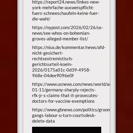
https://report24.news/linkes-new-
york-mehrfache-ausweispflicht-
fuers-schneeschaufeln-keine-fuer-
die-wahl/
https://nypost.com/2026/02/26/us-
news/see-whos-on-bohemian-
groves-alleged-member-list/
https://nius.de/kommentar/news/afd-
nicht-gesichert-
rechtsextremistisch-
gerichtsurteil-koeln-
2026/0175a01c-0d39-4958-
968e-04dee9096e0f
https://www.usnews.com/news/world/articles/202
01-11/germany-sharply-rejects-
rfk-jr-s-claims-that-it-prosecutes-
doctors-for-vaccine-exemptions
https://www.gbnews.com/politics/grooming-
gangs-labour-u-turn-courtsdesk-
delete-data