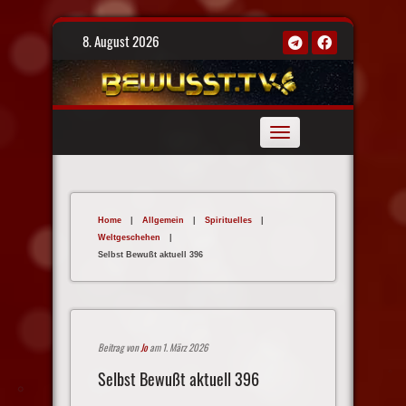
Skip
8. August 2026
to
content
Toggle
navigation
Home
|
Allgemein
|
Spirituelles
|
Weltgeschehen
|
Selbst Bewußt aktuell 396
Beitrag von
Jo
am 1. März 2026
Selbst Bewußt aktuell 396