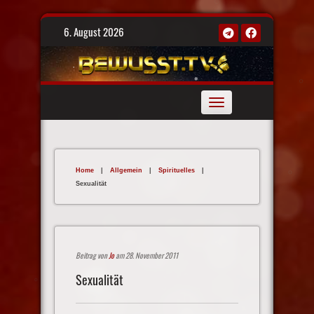
Skip
6. August 2026
to
content
Toggle
navigation
Home
|
Allgemein
|
Spirituelles
|
Sexualität
Beitrag von
Jo
am 28. November 2011
Sexualität