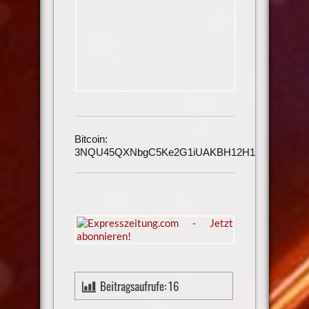
Bitcoin:
3NQU45QXNbgC5Ke2G1iUAKBH12H1h3UmAu
Beitragsaufrufe:
16