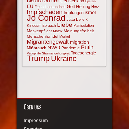
Neubronner
Deutschland
Epstein
EU
Gott
Heilung
gesundheit
Herz
Freiheit
Impfschäden
israel
Impfungen
Jo Conrad
Jutta Belle
KI
Liebe
Kindesmißbrauch
Manipulation
Maskenpflicht
Meinungsfreiheit
Matrix
Menschenhandel
Merkel
Migrantengewalt
migration
NWO
Putin
Mißbrauch
Pandemie
Tagesenergie
Pädophilie
Staatsangehörigkeit
Trump
Ukraine
ÜBER UNS
Impressum