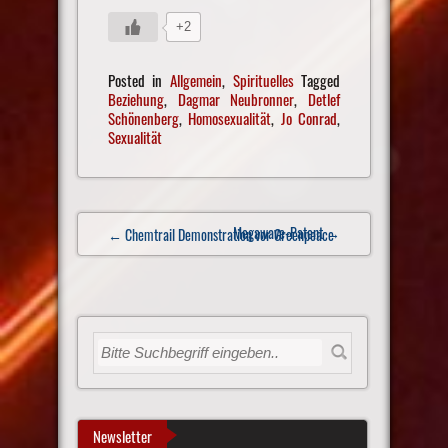
+2
Posted in
Allgemein
,
Spirituelles
Tagged
Beziehung
,
Dagmar Neubronner
,
Detlef
Schönenberg
,
Homosexualität
,
Jo Conrad
,
Sexualität
Post
Megawave-Patent
→
← Chemtrail Demonstration vor Greenpeace
navigation
Newsletter