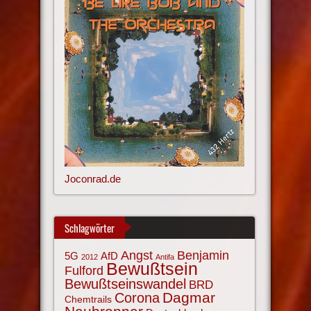
Joconrad.de
Schlagwörter
Angst
Benjamin
AfD
5G
2012
Antifa
Bewußtsein
Fulford
Bewußtseinswandel
BRD
Corona
Dagmar
Chemtrails