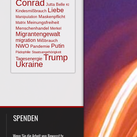
Conrad
Jutta Belle
KI
Liebe
Kindesmißbrauch
Maskenpflicht
Manipulation
Meinungsfreiheit
Matrix
Menschenhandel
Merkel
Migrantengewalt
migration
Mißbrauch
NWO
Putin
Pandemie
Pädophilie
Staatsangehörigkeit
Trump
Tagesenergie
Ukraine
SPENDEN
Wenn Sie die Arbeit von Bewusst.tv