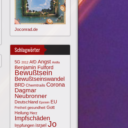
Joconrad.de
Schlagwörter
Angst
AfD
5G
2012
Antifa
Benjamin Fulford
Bewußtsein
Bewußtseinswandel
Corona
BRD
Chemtrails
Dagmar
Neubronner
EU
Deutschland
Epstein
Gott
gesundheit
Freiheit
Heilung
Herz
Impfschäden
Jo
israel
Impfungen