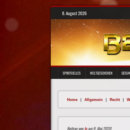
Skip
8. August 2026
to
content
SPIRITUELLES
WELTGESCHEHEN
GESUN
Home
|
Allgemein
|
Recht
|
W
Beitrag von
Jo
am 9. Mai 2020