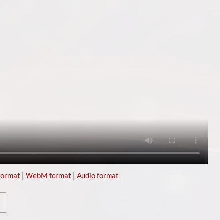
format
|
WebM format
|
Audio format