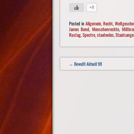
+8
Posted in
Allgemein
,
Recht
,
Weltgesche
James Bond
,
Menschenrechte
,
Mißbra
Rustag
,
Spectre
,
staatenlos
,
Staatsange
Post
← Bewußt Aktuell 98
navigation