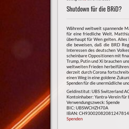
Shutdown für die BRiD?
Während weltweit spannende Mac
für eine friedliche Welt. Matt
überhaupt für Wen gelten. Alles 
die beweisen, daß die BRD Reg
Interessen des deutschen Volkes
scheinbare Oppositionen mit finan
Trump, Putin und Xi brauchen un
weltweiten Frieden herbeiführen
derzeit durch Corona fortschrei
einen Weg in eine goldene Zukunf
Spenden für die unermüdliche un
Geldinstitut: UBS Switzerland A
Kontoinhaber: Yantra-Verein für
Verwendungszweck: Spende
BIC: UBSWCHZH70A
IBAN: CH9300208208124781
Spenden