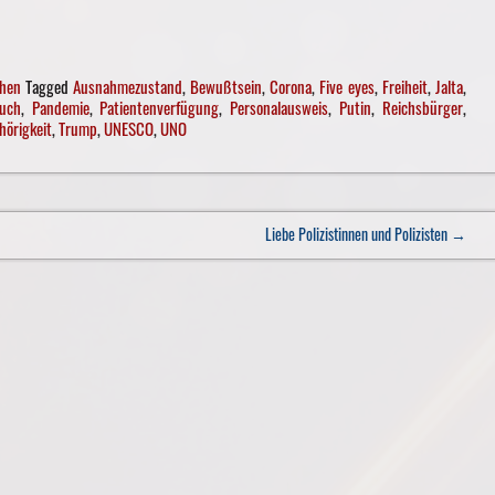
hen
Tagged
Ausnahmezustand
,
Bewußtsein
,
Corona
,
Five eyes
,
Freiheit
,
Jalta
,
uch
,
Pandemie
,
Patientenverfügung
,
Personalausweis
,
Putin
,
Reichsbürger
,
hörigkeit
,
Trump
,
UNESCO
,
UNO
Liebe Polizistinnen und Polizisten
→