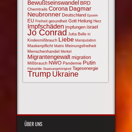
Bewußtseinswandel
BRD
Corona
Dagmar
Chemtrails
Neubronner
Deutschland
Epstein
EU
Gott
Heilung
gesundheit
Herz
Freiheit
Impfschäden
israel
Impfungen
Jo Conrad
Jutta Belle
KI
Liebe
Kindesmißbrauch
Manipulation
Maskenpflicht
Meinungsfreiheit
Matrix
Menschenhandel
Merkel
Migrantengewalt
migration
NWO
Putin
Mißbrauch
Pandemie
Tagesenergie
Pädophilie
Staatsangehörigkeit
Trump
Ukraine
ÜBER UNS