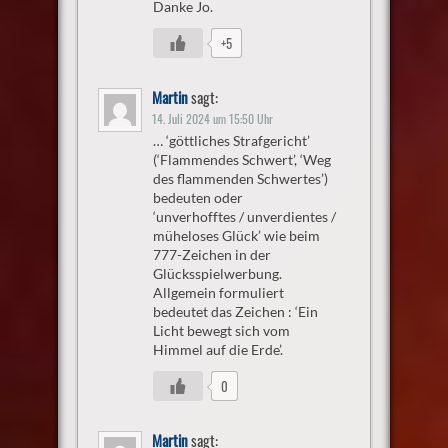
Danke Jo.
+5
Martin
sagt:
14. Juli 2024 um 15:50 Uhr
… ‘göttliches Strafgericht’
(‘Flammendes Schwert’, ‘Weg
des flammenden Schwertes’)
bedeuten oder
‘unverhofftes / unverdientes /
müheloses Glück’ wie beim
777-Zeichen in der
Glücksspielwerbung.
Allgemein formuliert
bedeutet das Zeichen : ‘Ein
Licht bewegt sich vom
Himmel auf die Erde’.
0
Martin
sagt: