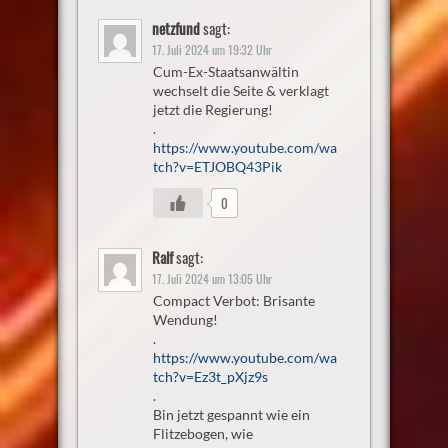
netzfund
sagt:
17. Juli 2024 um 19:32 Uhr
Cum-Ex-Staatsanwältin
wechselt die Seite & verklagt
jetzt die Regierung!
.
https://www.youtube.com/wa
tch?v=ETJOBQ43Pik
0
Ralf
sagt:
17. Juli 2024 um 13:05 Uhr
Compact Verbot: Brisante
Wendung!
.
https://www.youtube.com/wa
tch?v=Ez3t_pXjz9s
.
Bin jetzt gespannt wie ein
Flitzebogen, wie