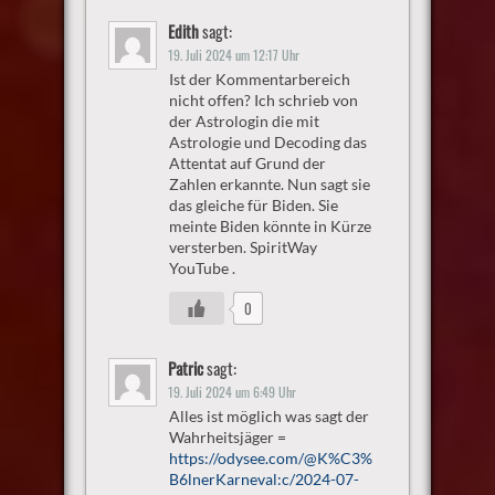
Edith
sagt:
19. Juli 2024 um 12:17 Uhr
Ist der Kommentarbereich
nicht offen? Ich schrieb von
der Astrologin die mit
Astrologie und Decoding das
Attentat auf Grund der
Zahlen erkannte. Nun sagt sie
das gleiche für Biden. Sie
meinte Biden könnte in Kürze
versterben. SpiritWay
YouTube .
0
Patric
sagt:
19. Juli 2024 um 6:49 Uhr
Alles ist möglich was sagt der
Wahrheitsjäger =
https://odysee.com/@K%C3%
B6lnerKarneval:c/2024-07-