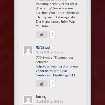
Astrologie sehr viel aufdeckt.
„Decoding“ Vor etwas mehr
als einer Woche berichtete sie
: Trump sei in Lebensgefahr!
Der Kanal lautet Spirit Way
YouTube.
0
Martin
sagt:
14. Juli 2024 um 16:37 Uhr
777-Symbol ‘Flammendes
Schwert’:
http://dasfreieliteraturforum.
xobor.de/t401f53558-
Symbolzahl.html#msg3311
0
Jens
sagt:
14. Juli 2024 um 16:19 Uhr