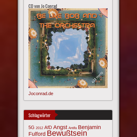
CD von Jo Conrad
Joconrad.de
Schlagwörter
Angst
Benjamin
AfD
5G
2012
Antifa
Bewußtsein
Fulford