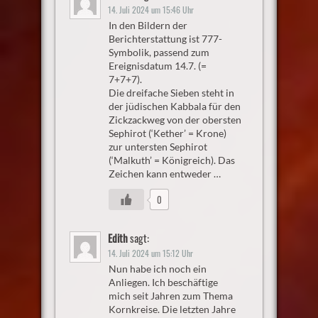
14. Juli 2024 um 15:46 Uhr
In den Bildern der
Berichterstattung ist 777-
Symbolik, passend zum
Ereignisdatum 14.7. (=
7+7+7).
Die dreifache Sieben steht in
der jüdischen Kabbala für den
Zickzackweg von der obersten
Sephirot (‘Kether’ = Krone)
zur untersten Sephirot
(‘Malkuth’ = Königreich). Das
Zeichen kann entweder …
0
Edith
sagt:
14. Juli 2024 um 15:12 Uhr
Nun habe ich noch ein
Anliegen. Ich beschäftige
mich seit Jahren zum Thema
Kornkreise. Die letzten Jahre