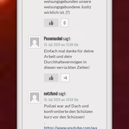
weisungsgebunden unsere
weisungsgebundene Justiz
wirklich ist. (?)
0
Pusemuckel
sagt:
16. Juli 2024 um 15:09 Uhr
Einfach mal danke für deine
Arbeit und dein
Durchhaltevermögen in
diesen verrückten Zeiten!
+4
netzfund
sagt:
16. Juli 2024 um 10:58 Uhr
Polizei war auf Dach und
konfrontierte den Schützen
kurz vor den Schüssen!
.
https://www.youtube.com/wa