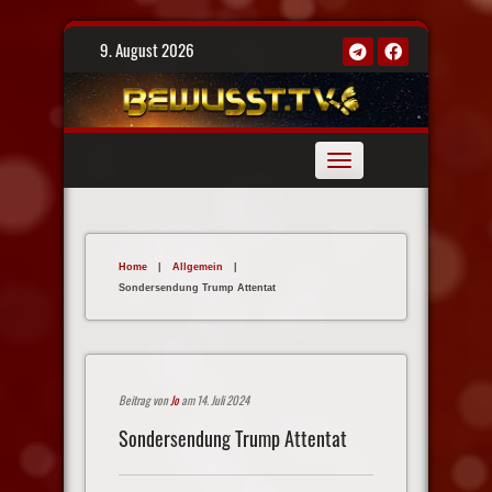
Skip
9. August 2026
to
content
Toggle
navigation
Home
|
Allgemein
|
Sondersendung Trump Attentat
Beitrag von
Jo
am 14. Juli 2024
Sondersendung Trump Attentat