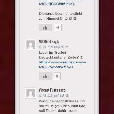
tch?v=TGKOblnU4UQ
.
Die ganze Geschichte stinkt
zum Himmel !!! 💩 💩 💩
+3
Netzfund
sagt:
16. Juli 2024 um 5:21 Uhr
Leben im “Besten
Deutschland aller Zeiten” !!!
https://www.youtube.com/wa
tch?v=zwb6fkwa0wU
0
Vincent Fusca
sagt:
15. Juli 2024 um 13:08 Uhr
Was für eine inhaltsloses und
überflüssiges Video. Null Info,
null Fakten, dafür lauter