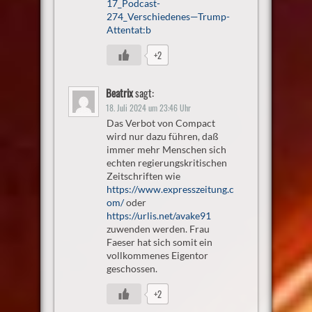
17_Podcast-
274_Verschiedenes—Trump-
Attentat:b
+2
Beatrix
sagt:
18. Juli 2024 um 23:46 Uhr
Das Verbot von Compact
wird nur dazu führen, daß
immer mehr Menschen sich
echten regierungskritischen
Zeitschriften wie
https://www.expresszeitung.c
om/
oder
https://urlis.net/avake91
zuwenden werden. Frau
Faeser hat sich somit ein
vollkommenes Eigentor
geschossen.
+2