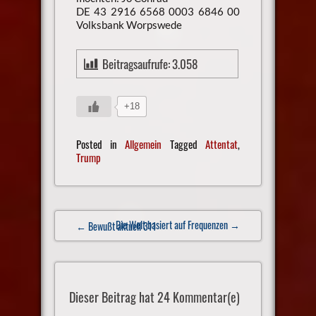
DE 43 2916 6568 0003 6846 00
Volksbank Worpswede
Beitragsaufrufe:
3.058
+18
Posted in
Allgemein
Tagged
Attentat
,
Trump
Post
Die Welt basiert auf Frequenzen
→
← Bewußt aktuell 311
navigation
Dieser Beitrag hat 24 Kommentar(e)