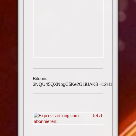
Bitcoin:
3NQU45QXNbgC5Ke2G1iUAKBH12H1h3UmAu