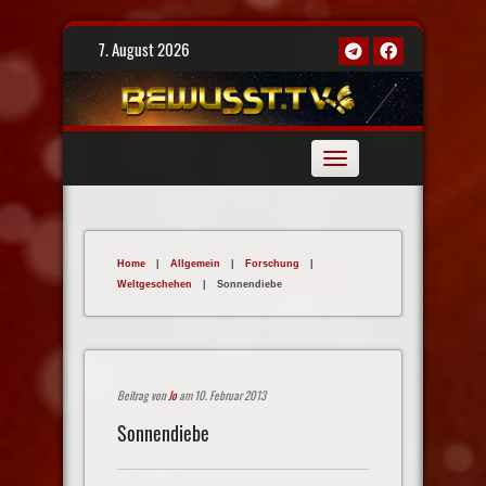
Skip
7. August 2026
to
content
Toggle
navigation
Home
|
Allgemein
|
Forschung
|
Weltgeschehen
|
Sonnendiebe
Beitrag von
Jo
am 10. Februar 2013
Sonnendiebe