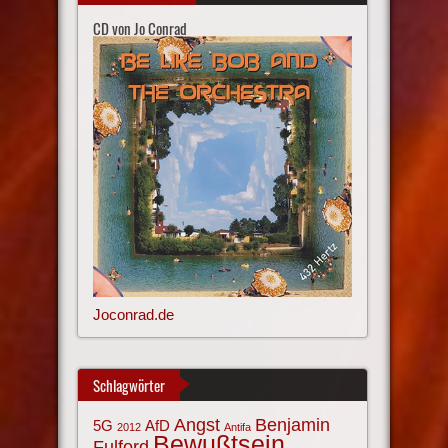
CD von Jo Conrad
Joconrad.de
Schlagwörter
Angst
Benjamin
AfD
5G
2012
Antifa
Bewußtsein
Fulford