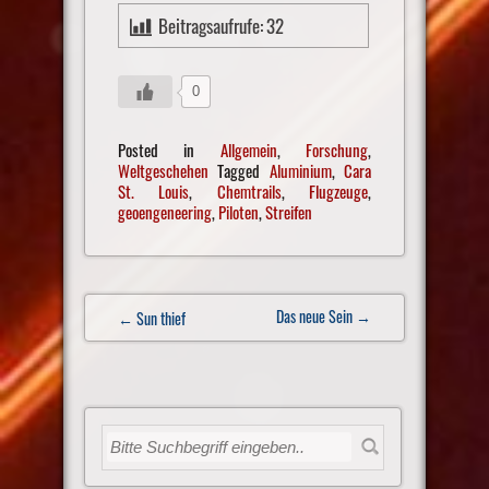
Beitragsaufrufe:
32
0
Posted in
Allgemein
,
Forschung
,
Weltgeschehen
Tagged
Aluminium
,
Cara
St. Louis
,
Chemtrails
,
Flugzeuge
,
geoengeneering
,
Piloten
,
Streifen
Post
Das neue Sein
→
← Sun thief
navigation