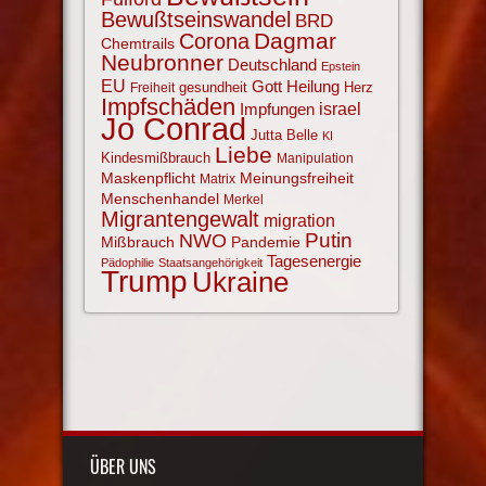
Bewußtseinswandel
BRD
Corona
Dagmar
Chemtrails
Neubronner
Deutschland
Epstein
EU
Gott
Heilung
gesundheit
Herz
Freiheit
Impfschäden
israel
Impfungen
Jo Conrad
Jutta Belle
KI
Liebe
Kindesmißbrauch
Manipulation
Maskenpflicht
Meinungsfreiheit
Matrix
Menschenhandel
Merkel
Migrantengewalt
migration
NWO
Putin
Mißbrauch
Pandemie
Tagesenergie
Pädophilie
Staatsangehörigkeit
Trump
Ukraine
ÜBER UNS