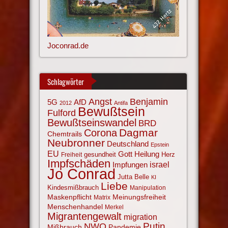
Joconrad.de
Schlagwörter
Angst
Benjamin
AfD
5G
2012
Antifa
Bewußtsein
Fulford
Bewußtseinswandel
BRD
Corona
Dagmar
Chemtrails
Neubronner
Deutschland
Epstein
EU
Gott
Heilung
gesundheit
Herz
Freiheit
Impfschäden
israel
Impfungen
Jo Conrad
Jutta Belle
KI
Liebe
Kindesmißbrauch
Manipulation
Maskenpflicht
Meinungsfreiheit
Matrix
Menschenhandel
Merkel
Migrantengewalt
migration
NWO
Putin
Mißbrauch
Pandemie