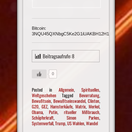
Bitcoin:
3NQU45QXNbgC5Ke2G1iUAKBH12H1h3UmAu
Beitragsaufrufe:
8
0
Posted in
Allgemein
,
Spirituelles
,
Weltgeschehen
Tagged
Bevorratung
,
Bewußtsein
,
Bewußtseinswandel
,
Clinton
,
G20
,
GEZ
,
Hamsterkäufe
,
Matrix
,
Merkel
,
Obama
,
Putin
,
ritueller Mißbrauch
,
Schöpferkraft
,
Simon Parkes
,
Systemverfall
,
Trump
,
US Wahlen
,
Wandel