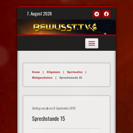
Skip
7. August 2026
to
content
Toggle
navigation
Home
|
Allgemein
|
Spirituelles
|
Weltgeschehen
|
Sprechstunde 15
Beitrag von
Jo
am 8. September 2016
Sprechstunde 15