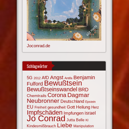
Joconrad.de
Schlagwörter
Angst
Benjamin
AfD
5G
2012
Antifa
Bewußtsein
Fulford
Bewußtseinswandel
BRD
Corona
Dagmar
Chemtrails
Neubronner
Deutschland
Epstein
EU
Gott
Heilung
gesundheit
Herz
Freiheit
Impfschäden
israel
Impfungen
Jo Conrad
Jutta Belle
KI
Liebe
Kindesmißbrauch
Manipulation