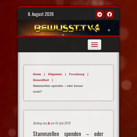
Skip
8. August 2026
to
content
Toggle
navigation
Home
|
Allgemein
|
Forschung
|
Gesundheit
|
Stammzellen spenden – oder besser
nicht?
Beitrag von
Jo
am 14. Juni 2019
Stammzellen spenden – oder