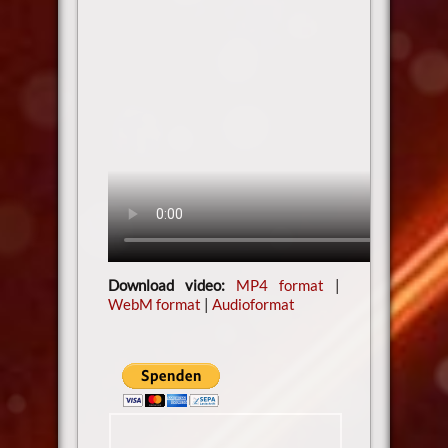
Download video:
MP4 format
|
WebM format
|
Audioformat