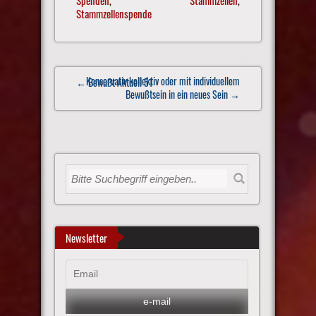
Spenden
,
Stammzellen
,
Stammzellenspende
Post
Konservativ kollektiv oder mit individuellem
← Bewußt Aktuell 51
navigation
Bewußtsein in ein neues Sein
→
Newsletter