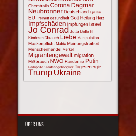
Corona
Dagmar
Chemtrails
Neubronner
Deutschland
Epstein
EU
Gott
Heilung
gesundheit
Herz
Freiheit
Impfschäden
israel
Impfungen
Jo Conrad
Jutta Belle
KI
Liebe
Kindesmißbrauch
Manipulation
Maskenpflicht
Meinungsfreiheit
Matrix
Menschenhandel
Merkel
Migrantengewalt
migration
NWO
Putin
Mißbrauch
Pandemie
Tagesenergie
Pädophilie
Staatsangehörigkeit
Trump
Ukraine
ÜBER UNS