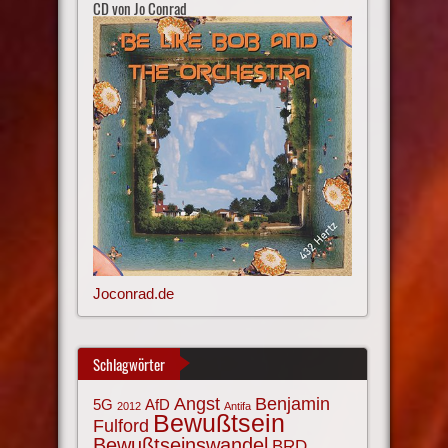
CD von Jo Conrad
Joconrad.de
Schlagwörter
Angst
Benjamin
AfD
5G
2012
Antifa
Bewußtsein
Fulford
Bewußtseinswandel
BRD