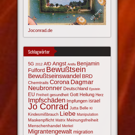
Joconrad.de
Schlagwörter
Angst
Benjamin
AfD
5G
2012
Antifa
Bewußtsein
Fulford
Bewußtseinswandel
BRD
Corona
Dagmar
Chemtrails
Neubronner
Deutschland
Epstein
EU
Gott
Heilung
gesundheit
Herz
Freiheit
Impfschäden
israel
Impfungen
Jo Conrad
Jutta Belle
KI
Liebe
Kindesmißbrauch
Manipulation
Maskenpflicht
Meinungsfreiheit
Matrix
Menschenhandel
Merkel
Migrantengewalt
migration