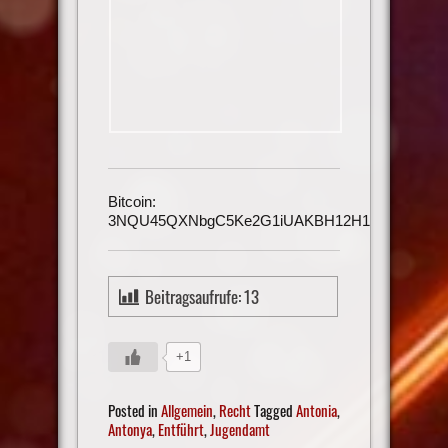
Bitcoin:
3NQU45QXNbgC5Ke2G1iUAKBH12H1h3UmAu
Beitragsaufrufe:
13
+1
Posted in
Allgemein
,
Recht
Tagged
Antonia
,
Antonya
,
Entführt
,
Jugendamt