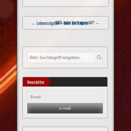
Post
BRD- oder Vertragsrecht?
→
← Lebensratgeber – Buch des Lebens
navigation
Newsletter