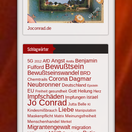
Joconrad.de
Schlagwörter
Angst
Benjamin
AfD
5G
2012
Antifa
Bewußtsein
Fulford
Bewußtseinswandel
BRD
Corona
Dagmar
Chemtrails
Neubronner
Deutschland
Epstein
EU
Gott
Heilung
gesundheit
Herz
Freiheit
Impfschäden
israel
Impfungen
Jo Conrad
Jutta Belle
KI
Liebe
Kindesmißbrauch
Manipulation
Maskenpflicht
Meinungsfreiheit
Matrix
Menschenhandel
Merkel
Migrantengewalt
migration