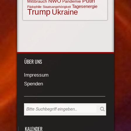
NWO
Putin
Mißbrauch
Pandemie
Tagesenergie
Pädophilie
Staatsangehörigkeit
Trump
Ukraine
ÜBER UNS
Impressum
Spenden
KALENDER