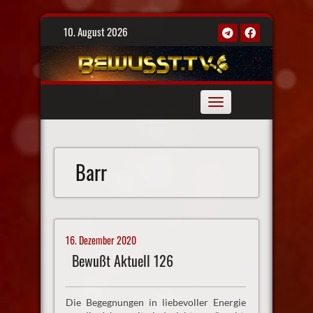
Skip
10. August 2026
to
content
Toggle
navigation
Barr
16. Dezember 2020
Bewußt Aktuell 126
Die Begegnungen in liebevoller Energie