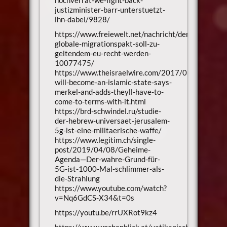
hochverrat-we-fight-back-
justizminister-barr-unterstuetzt-
ihn-dabei/9828/
https://www.freiewelt.net/nachricht/der-
globale-migrationspakt-soll-zu-
geltendem-eu-recht-werden-
10077475/
https://www.theisraelwire.com/2017/05/07/germa
will-become-an-islamic-state-says-
merkel-and-adds-theyll-have-to-
come-to-terms-with-it.html
https://brd-schwindel.ru/studie-
der-hebrew-universaet-jerusalem-
5g-ist-eine-militaerische-waffe/
https://www.legitim.ch/single-
post/2019/04/08/Geheime-
Agenda—Der-wahre-Grund-für-
5G-ist-1000-Mal-schlimmer-als-
die-Strahlung
https://www.youtube.com/watch?
v=Nq6GdCS-X34&t=0s
https://youtu.be/rrUXRot9kz4