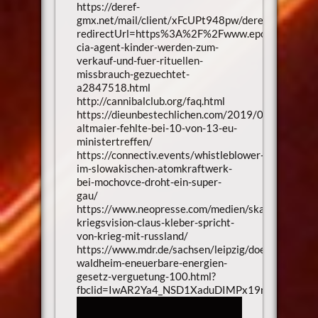
https://deref-
gmx.net/mail/client/xFcUPt948pw/dereferrer/?
redirectUrl=https%3A%2F%2Fwww.epochtimes.d
cia-agent-kinder-werden-zum-
verkauf-und-fuer-rituellen-
missbrauch-gezuechtet-
a2847518.html
http://cannibalclub.org/faq.html
https://dieunbestechlichen.com/2019/04/bericht-
altmaier-fehlte-bei-10-von-13-eu-
ministertreffen/
https://connectiv.events/whistleblower-
im-slowakischen-atomkraftwerk-
bei-mochovce-droht-ein-super-
gau/
https://www.neopresse.com/medien/skandal-
kriegsvision-claus-kleber-spricht-
von-krieg-mit-russland/
https://www.mdr.de/sachsen/leipzig/doebeln/winda
waldheim-eneuerbare-energien-
gesetz-verguetung-100.html?
fbclid=IwAR2Ya4_NSD1XaduDIMPx19nAMlVTwdy