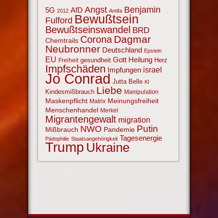
Angst
Benjamin
AfD
5G
2012
Antifa
Bewußtsein
Fulford
Bewußtseinswandel
BRD
Corona
Dagmar
Chemtrails
Neubronner
Deutschland
Epstein
EU
Gott
Heilung
gesundheit
Herz
Freiheit
Impfschäden
israel
Impfungen
Jo Conrad
Jutta Belle
KI
Liebe
Kindesmißbrauch
Manipulation
Maskenpflicht
Meinungsfreiheit
Matrix
Menschenhandel
Merkel
Migrantengewalt
migration
NWO
Putin
Mißbrauch
Pandemie
Tagesenergie
Pädophilie
Staatsangehörigkeit
Trump
Ukraine