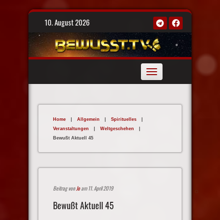
Skip
10. August 2026
to
content
Toggle
navigation
Home
|
Allgemein
|
Spirituelles
|
Veranstaltungen
|
Weltgeschehen
|
Bewußt Aktuell 45
Beitrag von
Jo
am 11. April 2019
Bewußt Aktuell 45