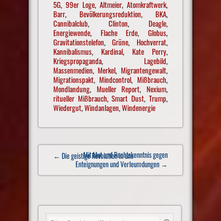
5G
,
99er Loge
,
Altmeier
,
Atomkraftwerk
,
Barr
,
Bevölkerungsreduktion
,
BKA
,
Cannibalclub
,
Clinton
,
Deagle
,
Energiewende
,
Flache Erde
,
Globus
,
Gravitationstelefon
,
Grüne
,
Hochverrat
,
Kannibalismus
,
Kardinal
,
Kate Perry
,
Kriegspropaganda
,
Lagebild
,
Massenmedien
,
Merkel
,
Migrantengewalt
,
Migrationspakt
,
Mindcontrol
,
Mißbrauch
,
Mondlandung
,
Mueller Report
,
Nexium
,
ritueller Mißbrauch
,
Smart Dust
,
Trump
,
Wiedergut
,
Windanlagen
,
Windenergie
Post
Mit Mut und Rechtskenntnis gegen
← Die geistige Revolution in uns
navigation
Enteignungen und Verleumdungen
→