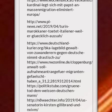
https://www.wochenblick.at/vatikanischer-
kardinal-legt-sich-mit-papst-an-
massenmigration-eliminiert-
europa/
http://www.pi-
news.net/2019/04/turin-
marokkaner-toetet-italiener-weil-
er-gluecklich-aussah/
https://www.deutschland-
kurier.org/bka-lagebild-gewalt-
von-zuwanderern-gegen-deutsche-
nimmt-drastisch-zu/
https://www.nwzonline.de/cloppenburg/cloppenbur
anwalt-soll-
aufnahmeantraegefuer-migranten-
gefaelscht-
haben_a_31,2,2819312014.html
https://politikstube.com/gruene-
tod-dem-weissen-deutschen-
mann/
http://n8waechter.info/2019/04/us-
senatorin-kirsten-gillibrand-und-
nxivm/