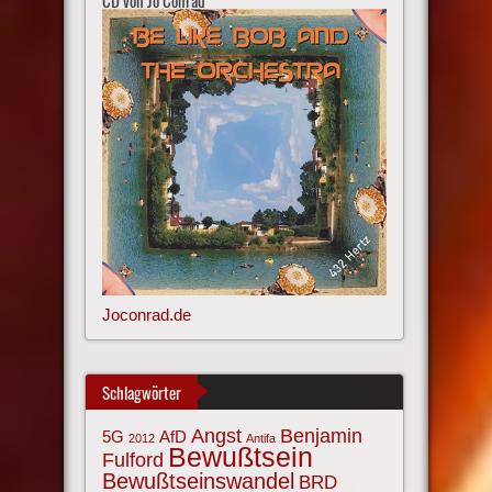
CD von Jo Conrad
Joconrad.de
Schlagwörter
Angst
Benjamin
AfD
5G
2012
Antifa
Bewußtsein
Fulford
Bewußtseinswandel
BRD