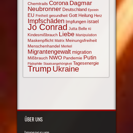
Corona
Dagmar
Chemtrails
Neubronner
Deutschland
Epstein
EU
Gott
Heilung
gesundheit
Herz
Freiheit
Impfschäden
israel
Impfungen
Jo Conrad
Jutta Belle
KI
Liebe
Kindesmißbrauch
Manipulation
Maskenpflicht
Meinungsfreiheit
Matrix
Menschenhandel
Merkel
Migrantengewalt
migration
NWO
Putin
Mißbrauch
Pandemie
Tagesenergie
Pädophilie
Staatsangehörigkeit
Trump
Ukraine
ÜBER UNS
Impressum