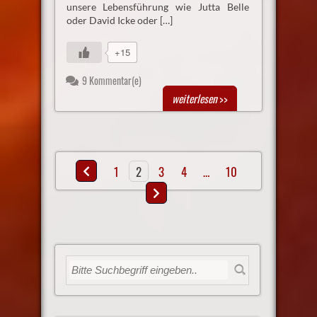
unsere Lebensführung wie Jutta Belle
oder David Icke oder […]
+15
9 Kommentar(e)
weiterlesen
>>
1
2
3
4
…
10