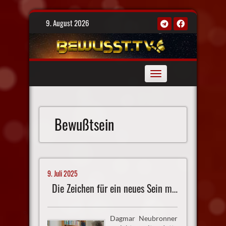
Skip
9. August 2026
to
content
Toggle
navigation
Bewußtsein
9. Juli 2025
Die Zeichen für ein neues Sein mehren sich
Dagmar Neubronner