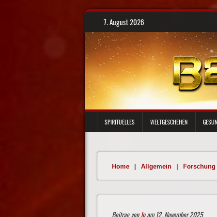
Skip
7. August 2026
to
content
SPIRITUELLES
WELTGESCHEHEN
GESUN
Home
|
Allgemein
|
Forschung
Beitrag von
Jo
am 12. November 2025