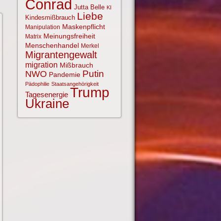
Conrad
Jutta Belle
KI
Liebe
Kindesmißbrauch
Maskenpflicht
Manipulation
Meinungsfreiheit
Matrix
Menschenhandel
Merkel
Migrantengewalt
migration
Mißbrauch
NWO
Putin
Pandemie
Pädophilie
Staatsangehörigkeit
Trump
Tagesenergie
Ukraine