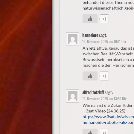
behandelt dieses Thema noch
naturwissenschaftlich gebil
+1
hannelore
sagt:
13. November 2025 um 16:11 Uhr
AnTetzlaff:Ja, genau das ist
zwischen Realität,Wahrheit
Bewusstsein herabsetzen u 
machen die den Herrschern
+1
alfred tetzlaff
sagt:
13. November 2025 um 13:50 Uhr
Wie nah ist die Zukunft der
– 3sat-Video (24.08.25):
https://www.3sat.de/wissen
humanoide-roboter-als-par
+1