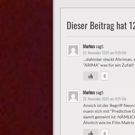
navigation
Dieser Beitrag hat 
Markus
sagt:
22. November 2025 um 9:30 Uhr
…dahinter steckt Ahriman. so
“ARIMA” was für ein Zufall!
0
Markus
sagt:
22. November 2025 um 9:25 Uhr
Ansich ist der Begriff Neu
mann sich mit “Predictive 
damit gemeint ist: NÄMLI
Ähnlich wie im Film Mat
0