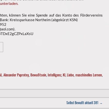
unterladen.
ten, können Sie eine Spende auf das Konto des Fördervereins
 Bank: Kreissparkasse Northeim (abgekürzt KSN)
952
aol.com).
n8TDxE2gCZPxLaXsU
AI
,
Alexander Paprotny
,
Bewußtsein
,
Intelligenz
,
KI
,
Liebe
,
maschinelles Lernen
,
Selbst Bewußt aktuell 381
→