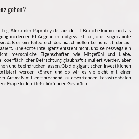
genz geben?
l.-Ing. Alexander Paprotny, der aus der IT-Branche kommt und als
egung moderner KI-Angeboten mitgewirkt hat, über sogenannte
ber, daß es ein Teilbereich des maschinellen Lernens ist, der auf
siert. Eine echte Intelligenz entsteht nicht, und keineswegs ein
cht menschliche Eigenschaften wie Mitgefühl und Liebe.
 oberflächlicher Betrachtung glaubhaft simuliert werden, aber
chen und beeindrucken lassen. Ob die gigantischen Investitionen
mortisiert werden können und ob wir es vielleicht mit einer
tem Ausmaß mit entsprechend zu erwartenden katastrophalen
tere Frage in dem tiefschürfenden Gespräch.