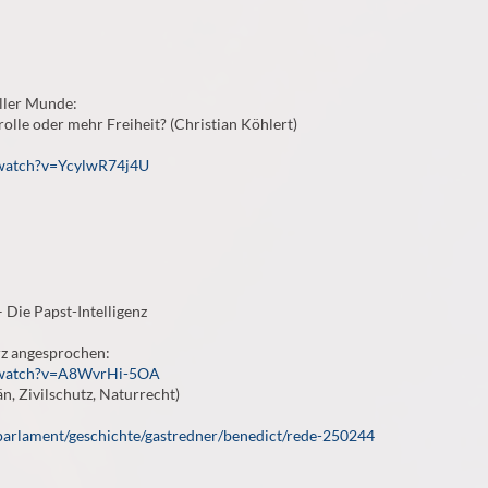
aller Munde:
rolle oder mehr Freiheit? (Christian Köhlert)
/watch?v=YcylwR74j4U
– Die Papst-Intelligenz
rz angesprochen:
/watch?v=A8WvrHi-5OA
n, Zivilschutz, Naturrecht)
parlament/geschichte/gastredner/benedict/rede-250244