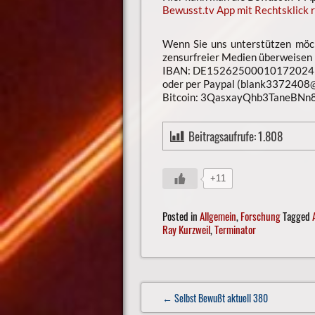
Bewusst.tv App mit Rechtsklick r
Wenn Sie uns unterstützen möch
zensurfreier Medien überweisen
IBAN: DE15262500010172024
oder per Paypal (blank3372408@
Bitcoin: 3QasxayQhb3TaneBN
Beitragsaufrufe:
1.808
+11
Posted in
Allgemein
,
Forschung
Tagged
Ray Kurzweil
,
Terminator
Post
← Selbst Bewußt aktuell 380