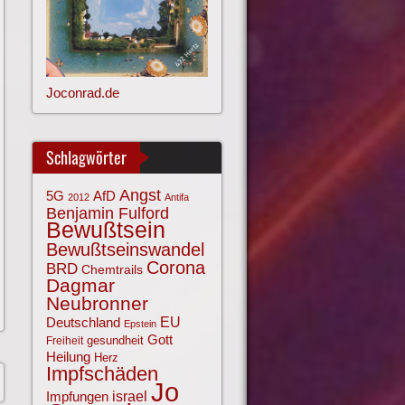
Joconrad.de
Schlagwörter
Angst
AfD
5G
2012
Antifa
Benjamin Fulford
Bewußtsein
Bewußtseinswandel
Corona
BRD
Chemtrails
Dagmar
Neubronner
EU
Deutschland
Epstein
Gott
gesundheit
Freiheit
Heilung
Herz
Impfschäden
Jo
israel
Impfungen