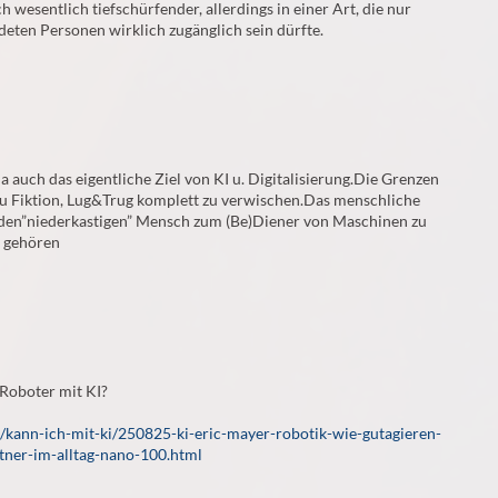
 wesentlich tiefschürfender, allerdings in einer Art, die nur
deten Personen wirklich zugänglich sein dürfte.
 ja auch das eigentliche Ziel von KI u. Digitalisierung.Die Grenzen
 u Fiktion, Lug&Trug komplett zu verwischen.Das menschliche
den”niederkastigen” Mensch zum (Be)Diener von Maschinen zu
 gehören
 Roboter mit KI?
/kann-ich-mit-ki/250825-ki-eric-mayer-robotik-wie-gutagieren-
tner-im-alltag-nano-100.html