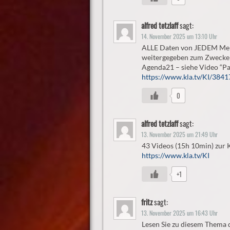
alfred tetzlaff
sagt:
14. November 2025 um 13:10 Uhr
ALLE Daten von JEDEM Men
weitergegeben zum Zwecke d
Agenda21 – siehe Video “Pat
https://www.kla.tv/KI/384
0
alfred tetzlaff
sagt:
13. November 2025 um 21:49 Uhr
43 Videos (15h 10min) zur K
https://www.kla.tv/KI
+1
fritz
sagt:
13. November 2025 um 16:43 Uhr
Lesen Sie zu diesem Thema d