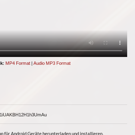
k:
MP4 Format
|
Audio MP3 Format
G1iUAKBH12H1h3UmAu
 für Android Geräte herunterladen und installieren.