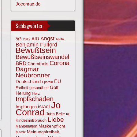
Joconrad.de
Schlagwörter
Angst
AfD
5G
2012
Antifa
Benjamin Fulford
Bewußtsein
Bewußtseinswandel
Corona
BRD
Chemtrails
Dagmar
Neubronner
EU
Deutschland
Epstein
Gott
gesundheit
Freiheit
Heilung
Herz
Impfschäden
Jo
israel
Impfungen
Conrad
Jutta Belle
KI
Liebe
Kindesmißbrauch
Maskenpflicht
Manipulation
Meinungsfreiheit
Matrix