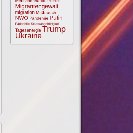
Menschenhandel
Merkel
Migrantengewalt
migration
Mißbrauch
NWO
Putin
Pandemie
Pädophilie
Staatsangehörigkeit
Trump
Tagesenergie
Ukraine