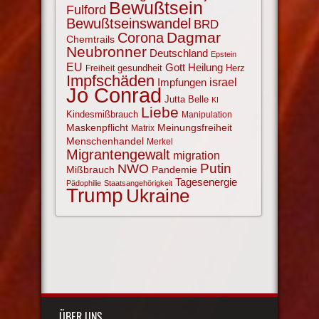
Bewußtsein
Fulford
Bewußtseinswandel
BRD
Corona
Dagmar
Chemtrails
Neubronner
Deutschland
Epstein
EU
Gott
Heilung
gesundheit
Herz
Freiheit
Impfschäden
israel
Impfungen
Jo Conrad
Jutta Belle
KI
Liebe
Kindesmißbrauch
Manipulation
Maskenpflicht
Meinungsfreiheit
Matrix
Menschenhandel
Merkel
Migrantengewalt
migration
NWO
Putin
Mißbrauch
Pandemie
Tagesenergie
Pädophilie
Staatsangehörigkeit
Trump
Ukraine
ÜBER UNS