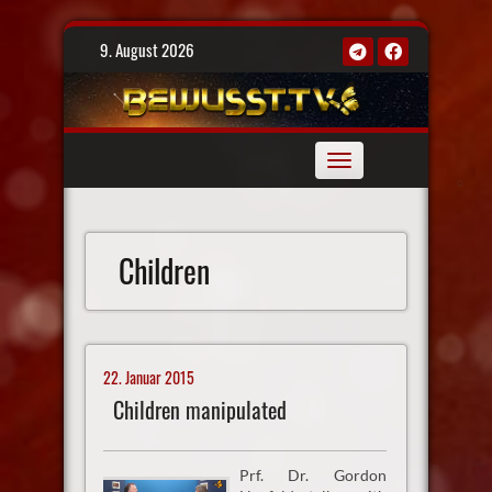
Skip
9. August 2026
to
content
Toggle
navigation
Children
22. Januar 2015
Children manipulated
Prf. Dr. Gordon