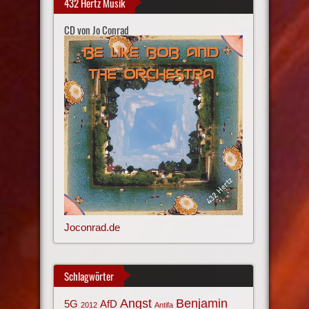
432 Hertz Musik
CD von Jo Conrad
Joconrad.de
Schlagwörter
Angst
Benjamin
AfD
5G
2012
Antifa