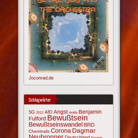
Joconrad.de
Schlagwörter
Angst
Benjamin
AfD
5G
2012
Antifa
Bewußtsein
Fulford
Bewußtseinswandel
BRD
Corona
Dagmar
Chemtrails
Neubronner
Deutschland
Epstein