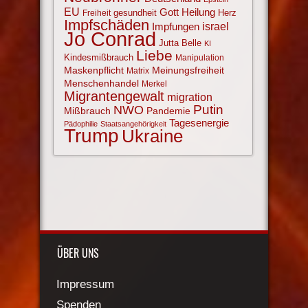
EU
Gott
Heilung
gesundheit
Herz
Freiheit
Impfschäden
israel
Impfungen
Jo Conrad
Jutta Belle
KI
Liebe
Kindesmißbrauch
Manipulation
Maskenpflicht
Meinungsfreiheit
Matrix
Menschenhandel
Merkel
Migrantengewalt
migration
NWO
Putin
Mißbrauch
Pandemie
Tagesenergie
Pädophilie
Staatsangehörigkeit
Trump
Ukraine
ÜBER UNS
Impressum
Spenden