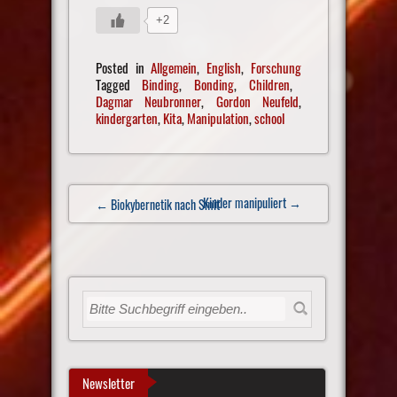
+2
Posted in
Allgemein
,
English
,
Forschung
Tagged
Binding
,
Bonding
,
Children
,
Dagmar Neubronner
,
Gordon Neufeld
,
kindergarten
,
Kita
,
Manipulation
,
school
Post
Kinder manipuliert
→
← Biokybernetik nach Smit
navigation
Newsletter