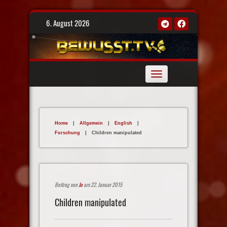
Skip
6. August 2026
to
content
Toggle
navigation
Home
|
Allgemein
|
English
|
Forschung
|
Children manipulated
Beitrag von
Jo
am 22. Januar 2015
Children manipulated