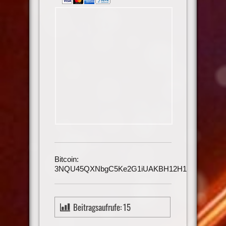
Bitcoin:
3NQU45QXNbgC5Ke2G1iUAKBH12H1h3UmAu
Beitragsaufrufe:
15