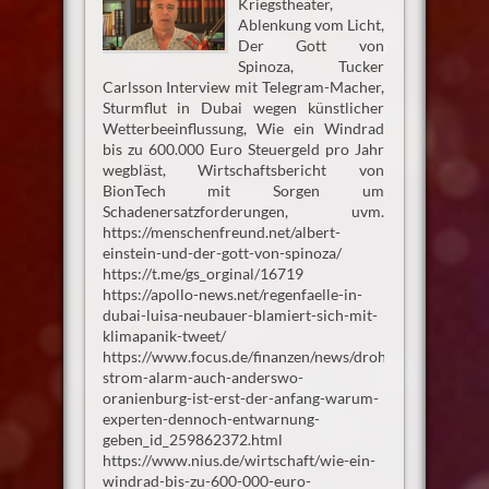
Kriegstheater,
Ablenkung vom Licht,
Der Gott von
Spinoza, Tucker
Carlsson Interview mit Telegram-Macher,
Sturmflut in Dubai wegen künstlicher
Wetterbeeinflussung, Wie ein Windrad
bis zu 600.000 Euro Steuergeld pro Jahr
wegbläst, Wirtschaftsbericht von
BionTech mit Sorgen um
Schadenersatzforderungen, uvm.
https://menschenfreund.net/albert-
einstein-und-der-gott-von-spinoza/
https://t.me/gs_orginal/16719
https://apollo-news.net/regenfaelle-in-
dubai-luisa-neubauer-blamiert-sich-mit-
klimapanik-tweet/
https://www.focus.de/finanzen/news/droht-
strom-alarm-auch-anderswo-
oranienburg-ist-erst-der-anfang-warum-
experten-dennoch-entwarnung-
geben_id_259862372.html
https://www.nius.de/wirtschaft/wie-ein-
windrad-bis-zu-600-000-euro-