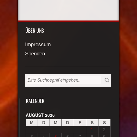
ÜBER UNS
Impressum
Spenden
KALENDER
AUGUST 2026
M
D
M
D
F
S
S
1
2
3
4
5
6
7
8
9