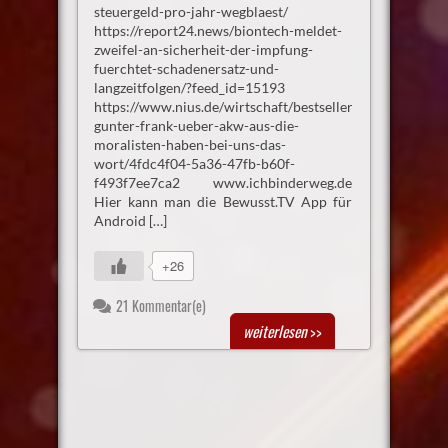
steuergeld-pro-jahr-wegblaest/
https://report24.news/biontech-meldet-
zweifel-an-sicherheit-der-impfung-
fuerchtet-schadenersatz-und-
langzeitfolgen/?feed_id=15193
https://www.nius.de/wirtschaft/bestsellerautor-
gunter-frank-ueber-akw-aus-die-
moralisten-haben-bei-uns-das-
wort/4fdc4f04-5a36-47fb-b60f-
f493f7ee7ca2 www.ichbinderweg.de
Hier kann man die Bewusst.TV App für
Android […]
+26
21 Kommentar(e)
weiterlesen
>>