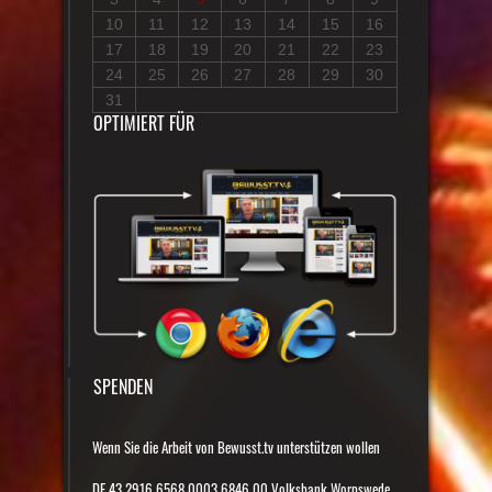
10
11
12
13
14
15
16
17
18
19
20
21
22
23
24
25
26
27
28
29
30
31
OPTIMIERT FÜR
SPENDEN
Wenn Sie die Arbeit von Bewusst.tv unterstützen wollen
DE 43 2916 6568 0003 6846 00 Volksbank Worpswede