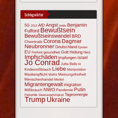
Schlagwörter
Angst
Benjamin
AfD
5G
2012
Antifa
Bewußtsein
Fulford
Bewußtseinswandel
BRD
Corona
Dagmar
Chemtrails
Neubronner
Deutschland
Epstein
EU
Gott
Heilung
gesundheit
Herz
Freiheit
Impfschäden
israel
Impfungen
Jo Conrad
Jutta Belle
KI
Liebe
Kindesmißbrauch
Manipulation
Maskenpflicht
Meinungsfreiheit
Matrix
Menschenhandel
Merkel
Migrantengewalt
migration
NWO
Putin
Mißbrauch
Pandemie
Tagesenergie
Pädophilie
Staatsangehörigkeit
Trump
Ukraine