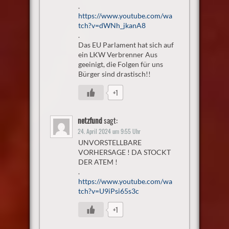
.
https://www.youtube.com/wa
tch?v=dWNh_jkanA8
.
Das EU Parlament hat sich auf
ein LKW Verbrenner Aus
geeinigt, die Folgen für uns
Bürger sind drastisch!!
+1
netzfund
sagt:
24. April 2024 um 9:55 Uhr
UNVORSTELLBARE
VORHERSAGE ! DA STOCKT
DER ATEM !
.
https://www.youtube.com/wa
tch?v=U9iPsi65s3c
+1