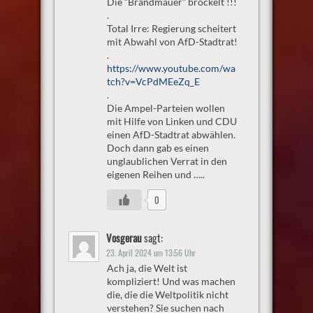
Die “Brandmauer” bröckelt !!!
.
Total Irre: Regierung scheitert
mit Abwahl von AfD-Stadtrat!
.
https://www.youtube.com/wa
tch?v=VcPdMEeZq_E
.
Die Ampel-Parteien wollen
mit Hilfe von Linken und CDU
einen AfD-Stadtrat abwählen.
Doch dann gab es einen
unglaublichen Verrat in den
eigenen Reihen und …..
0
Vosgerau
sagt:
23. April 2024 um 13:56 Uhr
Ach ja, die Welt ist
kompliziert! Und was machen
die, die die Weltpolitik nicht
verstehen? Sie suchen nach