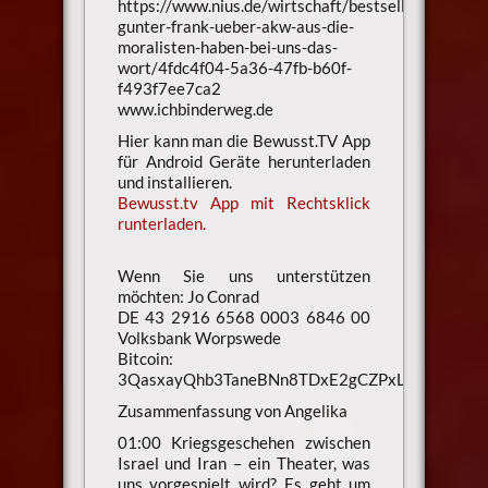
https://www.nius.de/wirtschaft/bestsellerautor-
gunter-frank-ueber-akw-aus-die-
moralisten-haben-bei-uns-das-
wort/4fdc4f04-5a36-47fb-b60f-
f493f7ee7ca2
www.ichbinderweg.de
Hier kann man die Bewusst.TV App
für Android Geräte herunterladen
und installieren.
Bewusst.tv App mit Rechtsklick
runterladen.
Wenn Sie uns unterstützen
möchten: Jo Conrad
DE 43 2916 6568 0003 6846 00
Volksbank Worpswede
Bitcoin:
3QasxayQhb3TaneBNn8TDxE2gCZPxLaXsU
Zusammenfassung von Angelika
01:00 Kriegsgeschehen zwischen
Israel und Iran – ein Theater, was
uns vorgespielt wird? Es geht um