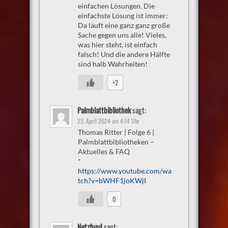
einfachen Lösungen. Die
einfachste Lösung ist immer:
Da läuft eine ganz ganz große
Sache gegen uns alle! Vieles,
was hier steht, ist einfach
falsch! Und die andere Hälfte
sind halb Wahrheiten!
+2
Palmblattbibliothek
sagt:
23. April 2024 um 4:14 Uhr
Thomas Ritter | Folge 6 |
Palmblattbibliotheken –
Aktuelles & FAQ
*
https://www.youtube.com/wa
tch?v=bWHF1joKWjI
0
Netzfund
sagt: