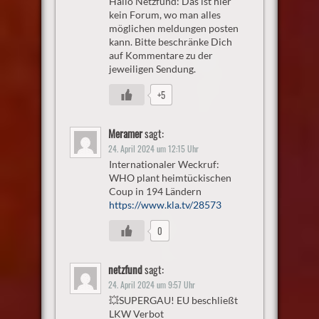
Hallo Netzfund: Das ist hier
kein Forum, wo man alles
möglichen meldungen posten
kann. Bitte beschränke Dich
auf Kommentare zu der
jeweiligen Sendung.
+5
Meramer
sagt:
24. April 2024 um 12:15 Uhr
Internationaler Weckruf:
WHO plant heimtückischen
Coup in 194 Ländern
https://www.kla.tv/28573
0
netzfund
sagt:
24. April 2024 um 9:57 Uhr
💥SUPERGAU! EU beschließt
LKW Verbot