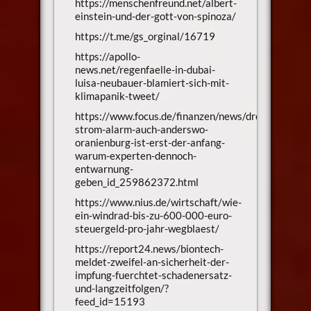
https://menschenfreund.net/albert-
einstein-und-der-gott-von-spinoza/
https://t.me/gs_orginal/16719
https://apollo-
news.net/regenfaelle-in-dubai-
luisa-neubauer-blamiert-sich-mit-
klimapanik-tweet/
https://www.focus.de/finanzen/news/droht-
strom-alarm-auch-anderswo-
oranienburg-ist-erst-der-anfang-
warum-experten-dennoch-
entwarnung-
geben_id_259862372.html
https://www.nius.de/wirtschaft/wie-
ein-windrad-bis-zu-600-000-euro-
steuergeld-pro-jahr-wegblaest/
https://report24.news/biontech-
meldet-zweifel-an-sicherheit-der-
impfung-fuerchtet-schadenersatz-
und-langzeitfolgen/?
feed_id=15193