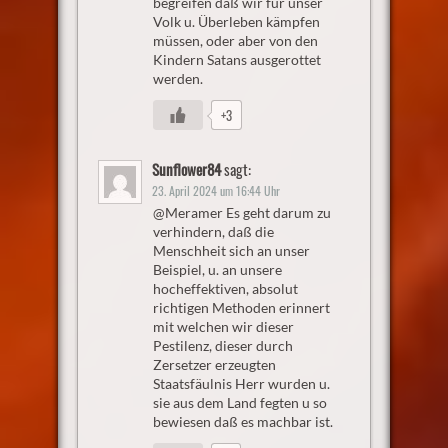
begreifen daß wir für unser
Volk u. Überleben kämpfen
müssen, oder aber von den
Kindern Satans ausgerottet
werden.
+3
Sunflower84
sagt:
23. April 2024 um 16:44 Uhr
@Meramer Es geht darum zu
verhindern, daß die
Menschheit sich an unser
Beispiel, u. an unsere
hocheffektiven, absolut
richtigen Methoden erinnert
mit welchen wir dieser
Pestilenz, dieser durch
Zersetzer erzeugten
Staatsfäulnis Herr wurden u.
sie aus dem Land fegten u so
bewiesen daß es machbar ist.