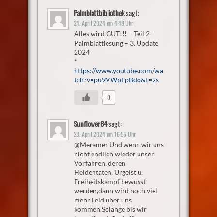
Palmblattbibliothek
sagt:
24. April 2024 um 4:48 Uhr
Alles wird GUT!!! – Teil 2 –
Palmblattlesung – 3. Update
2024
*
https://www.youtube.com/wa
tch?v=pu9VWpEpBdo&t=2s
0
Sunflower84
sagt:
23. April 2024 um 16:55 Uhr
@Meramer Und wenn wir uns
nicht endlich wieder unser
Vorfahren, deren
Heldentaten, Urgeist u.
Freiheitskampf bewusst
werden,dann wird noch viel
mehr Leid über uns
kommen.Solange bis wir