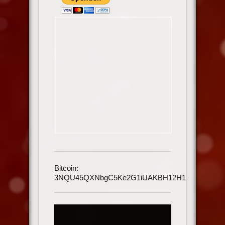
Bitcoin:
3NQU45QXNbgC5Ke2G1iUAKBH12H1h3UmAu