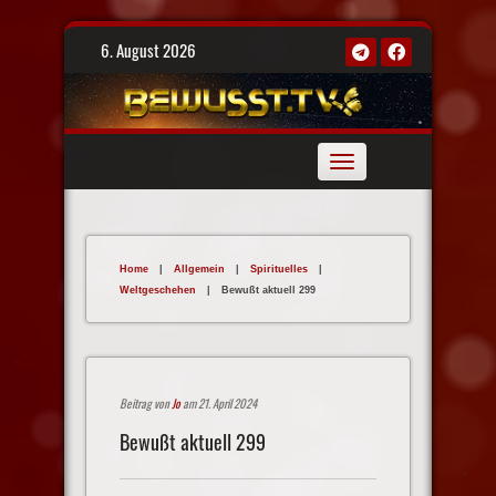
Skip
6. August 2026
to
content
Toggle
navigation
Home
|
Allgemein
|
Spirituelles
|
Weltgeschehen
|
Bewußt aktuell 299
Beitrag von
Jo
am 21. April 2024
Bewußt aktuell 299