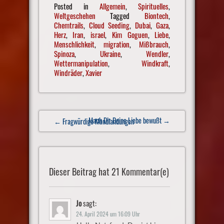
Posted in
Allgemein
,
Spirituelles
,
Weltgeschehen
Tagged
Biontech
,
Chemtrails
,
Cloud Seeding
,
Dubai
,
Gaza
,
Herz
,
Iran
,
israel
,
Kim Goguen
,
Liebe
,
Menschlichkeit
,
migration
,
Mißbrauch
,
Spinoza
,
Ukraine
,
Wendler
,
Wettermanipulation
,
Windkraft
,
Windräder
,
Xavier
Post
Mach Dir Deine Liebe bewußt
→
← Fragwürdige Mondlandungen
navigation
Dieser Beitrag hat 21 Kommentar(e)
Jo
sagt:
24. April 2024 um 16:09 Uhr