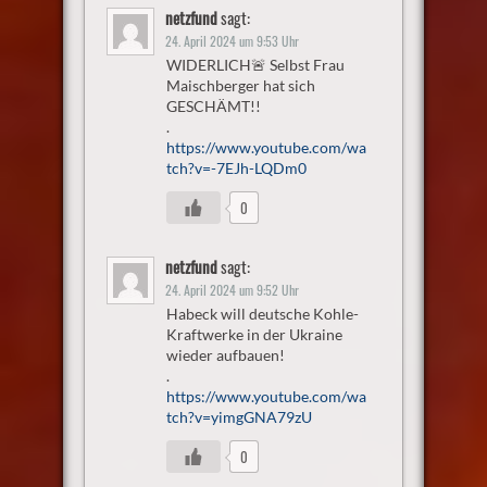
netzfund
sagt:
24. April 2024 um 9:53 Uhr
WIDERLICH🚨 Selbst Frau
Maischberger hat sich
GESCHÄMT!!
.
https://www.youtube.com/wa
tch?v=-7EJh-LQDm0
0
netzfund
sagt:
24. April 2024 um 9:52 Uhr
Habeck will deutsche Kohle-
Kraftwerke in der Ukraine
wieder aufbauen!
.
https://www.youtube.com/wa
tch?v=yimgGNA79zU
0