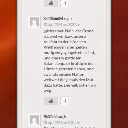
+1
Sunflower84
sagt:
23. April 2024 um 16:36 Uhr
@Meramer. Nein, der Grund
ist, weil wir bzw. unsere
Vorfahren den bösesten
Weltfeinden aller Zeiten
mutig entgegengetreten sind,
und diesem gottlosen
Satanistenpack kräftig in den
Hintern getreten haben, und
zwar als einzige Nation
weltweit die jemals den Mut
dazu hatte. Deshalb sollen wir
weg.
+1
Netzfund
sagt:
23. April 2024 um 15:34 Uhr