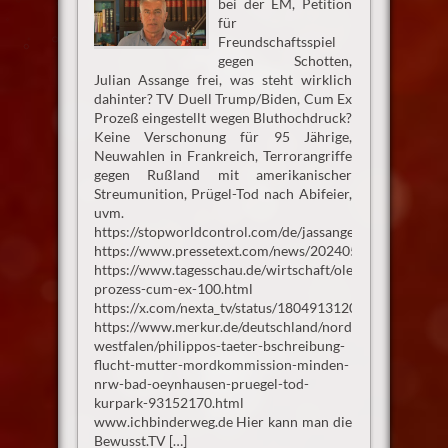
bei der EM, Petition
für
Freundschaftsspiel
gegen Schotten,
Julian Assange frei, was steht wirklich
dahinter? TV Duell Trump/Biden, Cum Ex
Prozeß eingestellt wegen Bluthochdruck?
Keine Verschonung für 95 Jährige,
Neuwahlen in Frankreich, Terrorangriffe
gegen Rußland mit amerikanischer
Streumunition, Prügel-Tod nach Abifeier,
uvm.
https://stopworldcontrol.com/de/jassange/
https://www.pressetext.com/news/20240523021
https://www.tagesschau.de/wirtschaft/olearius-
prozess-cum-ex-100.html
https://x.com/nexta_tv/status/1804913120730550396
https://www.merkur.de/deutschland/nordrhein-
westfalen/philippos-taeter-bschreibung-
flucht-mutter-mordkommission-minden-
nrw-bad-oeynhausen-pruegel-tod-
kurpark-93152170.html
www.ichbinderweg.de Hier kann man die
Bewusst.TV […]