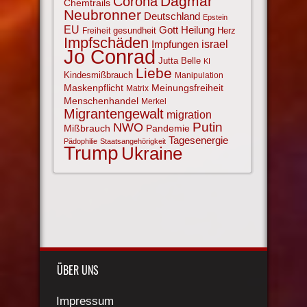
Corona
Dagmar
Chemtrails
Neubronner
Deutschland
Epstein
EU
Gott
Heilung
gesundheit
Herz
Freiheit
Impfschäden
israel
Impfungen
Jo Conrad
Jutta Belle
KI
Liebe
Kindesmißbrauch
Manipulation
Maskenpflicht
Meinungsfreiheit
Matrix
Menschenhandel
Merkel
Migrantengewalt
migration
NWO
Putin
Mißbrauch
Pandemie
Tagesenergie
Pädophilie
Staatsangehörigkeit
Trump
Ukraine
ÜBER UNS
Impressum