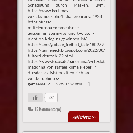
Schädigung durch Masken, uvm.
https://www.karl-may-
wiki.de/index.php/Indianerehrung_1928
https://unser-
mitteleuropa.com/deutsche-
aussenministerin-resigniert-wissen-
nicht-ob-krieg-zu-gewinnen-ist/
https://t.me/globale_freiheit_talk/180279
https://tanneneck.blogspot.com/2022/08/benjamin-
fulford-deutsch_22.html
https://www.focus.de/panorama/welt/sixtinische-
madonna-von-raffael-klima-kleber-in-
dresden-aktivisten-kitten-sich-an-
weltberuehmtes-
gemaelde_id_136993337.html […]
+34
15 Kommentar(e)
weiterlesen
>>