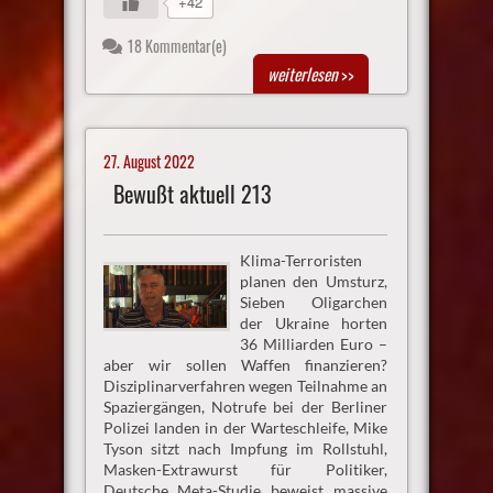
+42
18 Kommentar(e)
weiterlesen
>>
27. August 2022
Bewußt aktuell 213
Klima-Terroristen
planen den Umsturz,
Sieben Oligarchen
der Ukraine horten
36 Milliarden Euro –
aber wir sollen Waffen finanzieren?
Disziplinarverfahren wegen Teilnahme an
Spaziergängen, Notrufe bei der Berliner
Polizei landen in der Warteschleife, Mike
Tyson sitzt nach Impfung im Rollstuhl,
Masken-Extrawurst für Politiker,
Deutsche Meta-Studie beweist massive