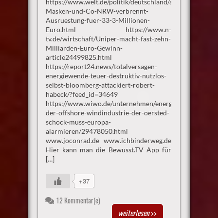
https://www.welt.de/politik/deutschland/article248300
Masken-und-Co-NRW-verbrennt-
Ausruestung-fuer-33-3-Millionen-
Euro.html https://www.n-
tv.de/wirtschaft/Uniper-macht-fast-zehn-
Milliarden-Euro-Gewinn-
article24499825.html
https://report24.news/totalversagen-
energiewende-teuer-destruktiv-nutzlos-
selbst-bloomberg-attackiert-robert-
habeck/?feed_id=34649
https://www.wiwo.de/unternehmen/energie/krise-
der-offshore-windindustrie-der-oersted-
schock-muss-europa-
alarmieren/29478050.html
www.joconrad.de www.ichbinderweg.de
Hier kann man die Bewusst.TV App für
[…]
+37
12 Kommentar(e)
weiterlesen
>>