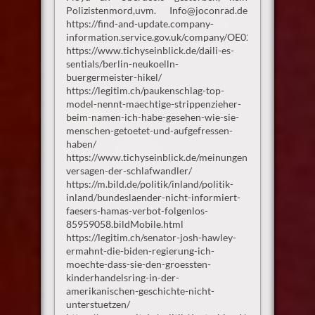
Polizistenmord,uvm. Info@joconrad.de
https://find-and-update.company-
information.service.gov.uk/company/OE027515
https://www.tichyseinblick.de/daili-es-
sentials/berlin-neukoelln-
buergermeister-hikel/
https://legitim.ch/paukenschlag-top-
model-nennt-maechtige-strippenzieher-
beim-namen-ich-habe-gesehen-wie-sie-
menschen-getoetet-und-aufgefressen-
haben/
https://www.tichyseinblick.de/meinungen/antisemitismus
versagen-der-schlafwandler/
https://m.bild.de/politik/inland/politik-
inland/bundeslaender-nicht-informiert-
faesers-hamas-verbot-folgenlos-
85959058.bildMobile.html
https://legitim.ch/senator-josh-hawley-
ermahnt-die-biden-regierung-ich-
moechte-dass-sie-den-groessten-
kinderhandelsring-in-der-
amerikanischen-geschichte-nicht-
unterstuetzen/