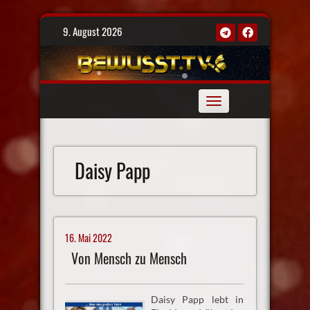
Skip
9. August 2026
to
content
Toggle
navigation
Daisy Papp
16. Mai 2022
Von Mensch zu Mensch
Daisy Papp lebt in