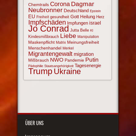
Corona
Dagmar
Chemtrails
Neubronner
Deutschland
Epstein
EU
Gott
Heilung
gesundheit
Herz
Freiheit
Impfschäden
israel
Impfungen
Jo Conrad
Jutta Belle
KI
Liebe
Kindesmißbrauch
Manipulation
Maskenpflicht
Meinungsfreiheit
Matrix
Menschenhandel
Merkel
Migrantengewalt
migration
NWO
Putin
Mißbrauch
Pandemie
Tagesenergie
Pädophilie
Staatsangehörigkeit
Trump
Ukraine
ÜBER UNS