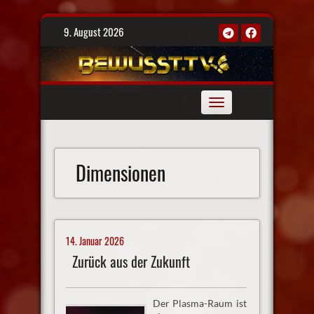
Skip
9. August 2026
to
content
Toggle
navigation
Dimensionen
14. Januar 2026
Zurück aus der Zukunft
Der Plasma-Raum ist