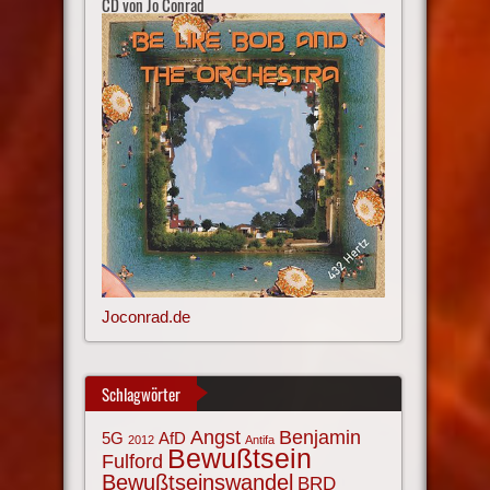
CD von Jo Conrad
Joconrad.de
Schlagwörter
Angst
Benjamin
AfD
5G
2012
Antifa
Bewußtsein
Fulford
Bewußtseinswandel
BRD