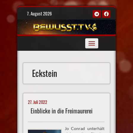
Skip
7. August 2026
to
content
Toggle
navigation
Eckstein
27. Juli 2022
Einblicke in die Freimaurerei
Jo Conrad unterhält