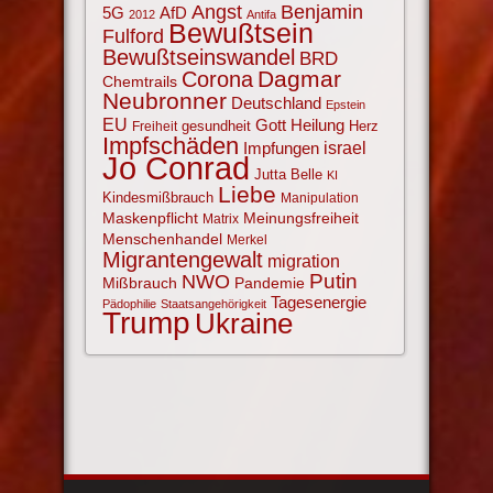
Angst
Benjamin
AfD
5G
2012
Antifa
Bewußtsein
Fulford
Bewußtseinswandel
BRD
Corona
Dagmar
Chemtrails
Neubronner
Deutschland
Epstein
EU
Gott
Heilung
gesundheit
Herz
Freiheit
Impfschäden
israel
Impfungen
Jo Conrad
Jutta Belle
KI
Liebe
Kindesmißbrauch
Manipulation
Maskenpflicht
Meinungsfreiheit
Matrix
Menschenhandel
Merkel
Migrantengewalt
migration
NWO
Putin
Mißbrauch
Pandemie
Tagesenergie
Pädophilie
Staatsangehörigkeit
Trump
Ukraine