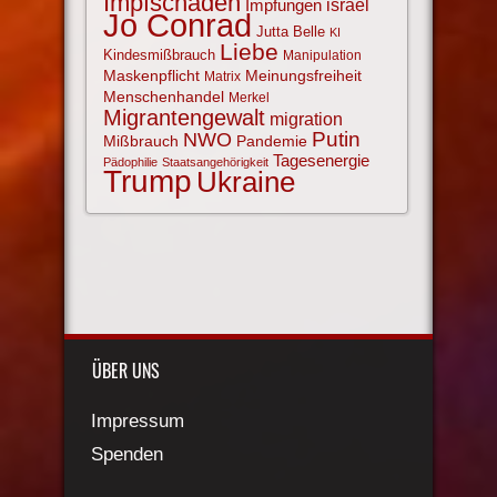
Impfschäden
israel
Impfungen
Jo Conrad
Jutta Belle
KI
Liebe
Kindesmißbrauch
Manipulation
Maskenpflicht
Meinungsfreiheit
Matrix
Menschenhandel
Merkel
Migrantengewalt
migration
NWO
Putin
Mißbrauch
Pandemie
Tagesenergie
Pädophilie
Staatsangehörigkeit
Trump
Ukraine
ÜBER UNS
Impressum
Spenden