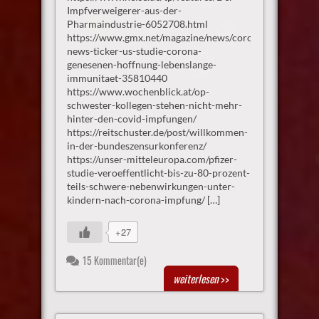
Impfverweigerer-aus-der-
Pharmaindustrie-6052708.html
https://www.gmx.net/magazine/news/coronavirus/corona
news-ticker-us-studie-corona-
genesenen-hoffnung-lebenslange-
immunitaet-35810440
https://www.wochenblick.at/op-
schwester-kollegen-stehen-nicht-mehr-
hinter-den-covid-impfungen/
https://reitschuster.de/post/willkommen-
in-der-bundeszensurkonferenz/
https://unser-mitteleuropa.com/pfizer-
studie-veroeffentlicht-bis-zu-80-prozent-
teils-schwere-nebenwirkungen-unter-
kindern-nach-corona-impfung/ […]
+27
15 Kommentar(e)
weiterlesen
>>