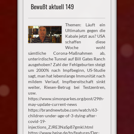
Bewußt aktuell 149
Themen: Läuft ein
Ultimatum gegen die
Kabale jetzt aus? USA
schaffen diese
Woche wohl
sämtliche Corona-Maßnahmen ab,
unterirdische Tunnel auf Bill Gates Ranch
ausgehoben? Zahl der Fehlgeburten steigt
um 2000% nach Impfbeginn, US-Studie
sagt, man hat lebenslange Immunität nach
mildem Verlauf, Impfbereitschaft sinkt
weiter, Riesen-Betrug bei Testzentren,
usw.
https://www.simonparkes.org/post/29th-
may-update-current-news
https://brandnewtube.com/watch/63-
children-under-age-of-3-dying-after-
covid-19-
injections_ZJRE3NaSp87gmkl.html
https://www.heise.de/tp/features/Der-