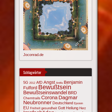
Joconrad.de
Schlagwörter
Angst
Benjamin
AfD
5G
2012
Antifa
Bewußtsein
Fulford
Bewußtseinswandel
BRD
Corona
Dagmar
Chemtrails
Neubronner
Deutschland
Epstein
EU
Gott
Heilung
gesundheit
Herz
Freiheit