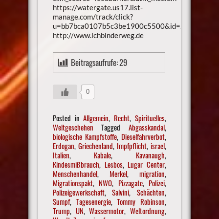
https://watergate.us17.list-
manage.com/track/click?
u=bb7bca0107b5c3be1900c5500&id=2e9c934e0
http://www.ichbinderweg.de
Beitragsaufrufe:
29
0
Posted in
Allgemein
,
Recht
,
Spirituelles
,
Weltgeschehen
Tagged
Abgasskandal
,
biologische Kampfstoffe
,
Dieselfahrverbot
,
Erdogan
,
Griechenland
,
Impfpflicht
,
israel
,
Italien
,
Kabale
,
Kavanaugh
,
Kindesmißbrauch
,
Lesbos
,
Lugar Center
,
Menschenhandel
,
Merkel
,
migration
,
Migrationspakt
,
NWO
,
Pizzagate
,
Polizei
,
Polizeigewerkschaft
,
Salvini
,
Schächten
,
Sumpf
,
Tagesenergie
,
Tommy Robinson
,
Trump
,
UN
,
Wassermotor
,
Weltordnung
,