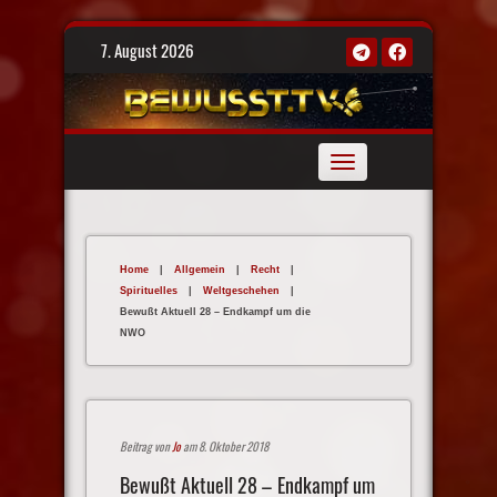
Skip
7. August 2026
to
content
Toggle
navigation
Home
|
Allgemein
|
Recht
|
Spirituelles
|
Weltgeschehen
|
Bewußt Aktuell 28 – Endkampf um die
NWO
Beitrag von
Jo
am 8. Oktober 2018
Bewußt Aktuell 28 – Endkampf um