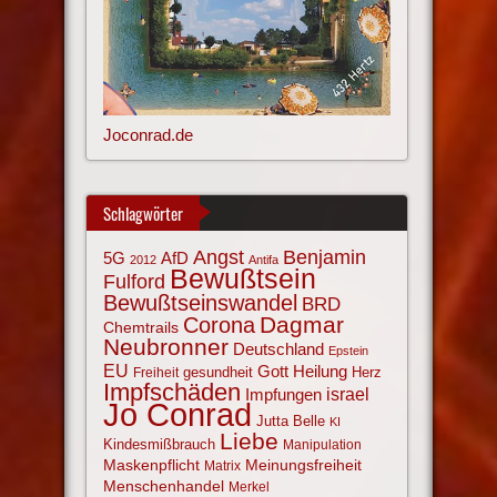
Joconrad.de
Schlagwörter
Angst
Benjamin
AfD
5G
2012
Antifa
Bewußtsein
Fulford
Bewußtseinswandel
BRD
Corona
Dagmar
Chemtrails
Neubronner
Deutschland
Epstein
EU
Gott
Heilung
gesundheit
Herz
Freiheit
Impfschäden
israel
Impfungen
Jo Conrad
Jutta Belle
KI
Liebe
Kindesmißbrauch
Manipulation
Maskenpflicht
Meinungsfreiheit
Matrix
Menschenhandel
Merkel