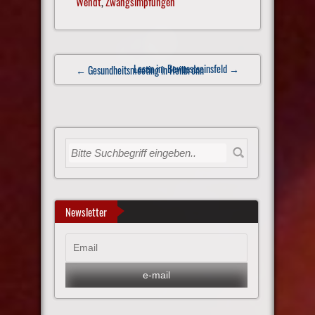
Wendt
,
Zwangsimpfungen
Post
Lesen im Bewusstseinsfeld
→
← Gesundheitsmeeting in Heilbronn
navigation
Newsletter