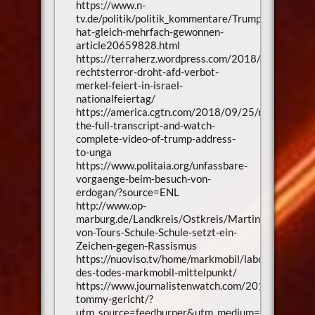
https://www.n-
tv.de/politik/politik_kommentare/Trump-
hat-gleich-mehrfach-gewonnen-
article20659828.html
https://terraherz.wordpress.com/2018/10/03/erfu
rechtsterror-droht-afd-verbot-
merkel-feiert-in-israel-
nationalfeiertag/
https://america.cgtn.com/2018/09/25/read-
the-full-transcript-and-watch-
complete-video-of-trump-address-
to-unga
https://www.politaia.org/unfassbare-
vorgaenge-beim-besuch-von-
erdogan/?source=ENL
http://www.op-
marburg.de/Landkreis/Ostkreis/Martin-
von-Tours-Schule-Schule-setzt-ein-
Zeichen-gegen-Rassismus
https://nuoviso.tv/home/markmobil/labor-
des-todes-markmobil-mittelpunkt/
https://www.journalistenwatch.com/2018/09/27/h
tommy-gericht/?
utm_source=feedburner&utm_medium=feed&utm