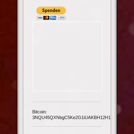
Bitcoin:
3NQU45QXNbgC5Ke2G1iUAKBH12H1h3UmAu