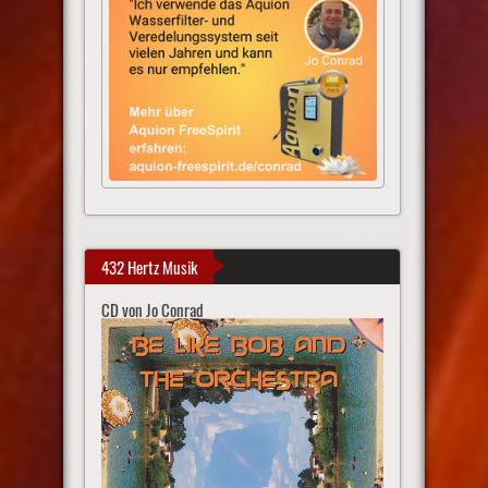
432 Hertz Musik
CD von Jo Conrad