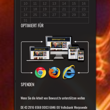
10
11
12
13
14
15
16
17
18
19
20
21
22
23
24
25
26
27
28
29
30
31
OPTIMIERT FÜR
SPENDEN
Wenn Sie die Arbeit von Bewusst.tv unterstützen wollen
DE 43 2916 6568 0003 6846 00 Volksbank Worpswede