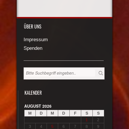
ÜBER UNS
Impressum
Spenden
KALENDER
AUGUST 2026
M
D
M
D
F
S
S
1
2
3
4
5
6
7
8
9