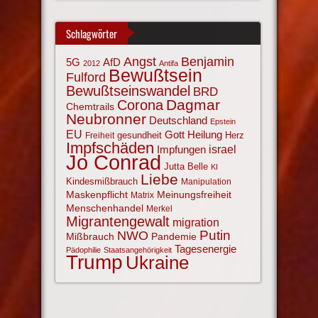
Schlagwörter
Angst
Benjamin
AfD
5G
2012
Antifa
Bewußtsein
Fulford
Bewußtseinswandel
BRD
Corona
Dagmar
Chemtrails
Neubronner
Deutschland
Epstein
EU
Gott
Heilung
gesundheit
Herz
Freiheit
Impfschäden
israel
Impfungen
Jo Conrad
Jutta Belle
KI
Liebe
Kindesmißbrauch
Manipulation
Maskenpflicht
Meinungsfreiheit
Matrix
Menschenhandel
Merkel
Migrantengewalt
migration
NWO
Putin
Mißbrauch
Pandemie
Tagesenergie
Pädophilie
Staatsangehörigkeit
Trump
Ukraine