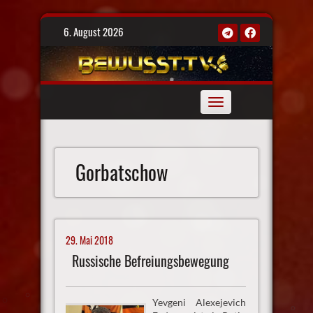
Skip
6. August 2026
to
content
Toggle
navigation
Gorbatschow
29. Mai 2018
Russische Befreiungsbewegung
Yevgeni Alexejevich