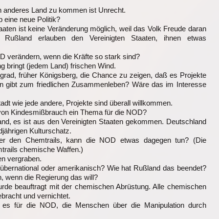
in anderes Land zu kommen ist Unrecht.
p eine neue Politik?
taaten ist keine Veränderung möglich, weil das Volk Freude daran
d Rußland erlauben den Vereinigten Staaten, ihnen etwas
D verändern, wenn die Kräfte so stark sind?
 bringt (jedem Land) frischen Wind.
ingrad, früher Königsberg, die Chance zu zeigen, daß es Projekte
 gibt zum friedlichen Zusammenleben? Wäre das im Interesse
Stadt wie jede andere, Projekte sind überall willkommen.
ng von Kindesmißbrauch ein Thema für die NOD?
and, es ist aus den Vereinigten Staaten gekommen. Deutschland
jährigen Kulturschatz.
nter den Chemtrails, kann die NOD etwas dagegen tun? (Die
trails chemische Waffen.)
en vergraben.
– übernational oder amerikanisch? Wie hat Rußland das beendet?
, wenn die Regierung das will?
rde beauftragt mit der chemischen Abrüstung. Alle chemischen
bracht und vernichtet.
st es für die NOD, die Menschen über die Manipulation durch