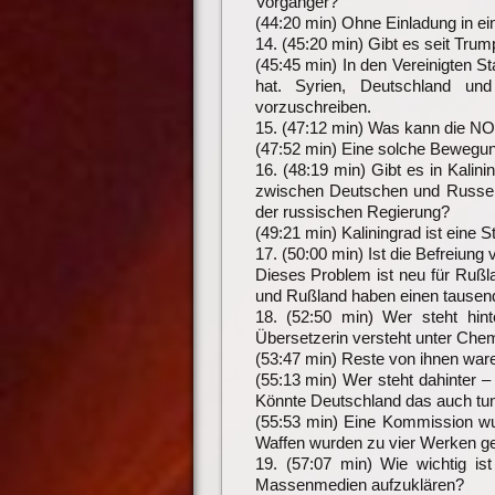
Vorgänger?
(44:20 min) Ohne Einladung in e
14. (45:20 min) Gibt es seit Trum
(45:45 min) In den Vereinigten S
hat. Syrien, Deutschland un
vorzuschreiben.
15. (47:12 min) Was kann die NO
(47:52 min) Eine solche Bewegung
16. (48:19 min) Gibt es in Kalin
zwischen Deutschen und Russen
der russischen Regierung?
(49:21 min) Kaliningrad ist eine 
17. (50:00 min) Ist die Befreiu
Dieses Problem ist neu für Rußl
und Rußland haben einen tausend
18. (52:50 min) Wer steht hi
Übersetzerin versteht unter Chem
(53:47 min) Reste von ihnen war
(55:13 min) Wer steht dahinter 
Könnte Deutschland das auch tun
(55:53 min) Eine Kommission wu
Waffen wurden zu vier Werken ge
19. (57:07 min) Wie wichtig i
Massenmedien aufzuklären?