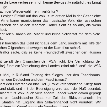
 die Lage verbessern. Ich kenne Bewusst.tv natürlich, es bringt
 Lüge.
nach der Wiederwahl mehr hierfür tun?
at riesigen Einfluß auf das Volk, zum ersten Mal in der Geschichte
 Amerikaner manipulieren das russische Volk, die russischen
ischen den beiden Mächten. Daher sieht es so aus, als wenn
 sei.
sehr reich, haben viel Macht und keine Solidarität mit dem Volk.
k.
zin brachten das Geld nicht aus dem Land, sondern mit Hilfe der
schen Oligarchen, deswegen ist der Kampf so scharf.
Stratfor sagte, daß es keine Freundschaft zwischen den Russen
t gefällt den Oligarchen der VSA nicht. Die Vernichtung der
re) führt zur Vernichtung des Landes (sind mit “Land” die VSA
 9. Mai, in Rußland Feiertag des Sieges über den Faschismus.
chen den Deutschen und dem Faschismus?
ieht den Unterschied klar. Der „Große vaterländische Krieg“ fand
nd statt, und mit der Beendigung wird auch der Haß beendet.
schlecht fürs Volk; auch viele andere Länder waren davon geprägt
 ein faschistischer Staat zur Zeit des Sklavenhandels. Im
 Staaten hat England den Sklavenhandel nicht verurteilt. Wir
einigen im Kampf gegen die fremden Länder.