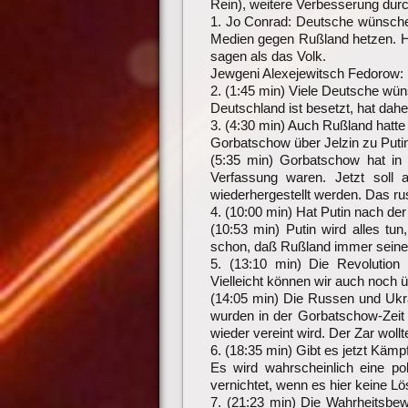
Rein), weitere Verbesserung dur
1. Jo Conrad: Deutsche wünsche
Medien gegen Rußland hetzen. Ho
sagen als das Volk.
Jewgeni Alexejewitsch Fedorow: D
2. (1:45 min) Viele Deutsche wüns
Deutschland ist besetzt, hat dahe
3. (4:30 min) Auch Rußland hatte 
Gorbatschow über Jelzin zu Puti
(5:35 min) Gorbatschow hat in s
Verfassung waren. Jetzt soll a
wiederhergestellt werden. Das r
4. (10:00 min) Hat Putin nach de
(10:53 min) Putin wird alles 
schon, daß Rußland immer seine
5. (13:10 min) Die Revolution
Vielleicht können wir auch noch
(14:05 min) Die Russen und Ukr
wurden in der Gorbatschow-Zeit 
wieder vereint wird. Der Zar woll
6. (18:35 min) Gibt es jetzt Käm
Es wird wahrscheinlich eine po
vernichtet, wenn es hier keine Lö
7. (21:23 min) Die Wahrheitsbew