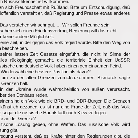
ch Russischkenner ist willkommen.
n sich Freundschaft mit Rußland, Bitte um Entschuldigung, daß
ffentlich versteht er, daß Regierung und Presse etwas anderes
as verstehen wir sehr gut. … Wir sollen Freunde sein.
chen sich einen Friedensvertrag, Regierung will das nicht.
r keine andere Möglichkeit.
eine Zeit, in der gegen das Volk regiert wurde. Bitte den Weg von
n beschreiben.
einer letzten Zeit Gesetze eingeführt, die nicht im Sinne der
lles rückgängig gemacht, die territoriale Einheit der UdSSR
ussische und deutsche Volk haben einen gemeinsamen Feind.
r Wiederwahl eine bessere Position als davor?
tun, um zu den alten Grenzen zurückzukommen. Bismarck sagte
 Grenzen hält.
 in der Ukraine wurde wahrscheinlich von außen verursacht.
 über den Donbass reden.
ainer sind ein Volk wie die BRD- und DDR-Bürger. Die Grenzen
künstlich gezogen, es ist nur eine Frage der Zeit, daß das Volk
te sogar die russische Hauptstadt nach Kiew verlegen.
pfe an der Grenze?
litische Lösung geben, ohne Waffen. Das russische Volk wird
sung gibt.
egung versteht, daß es Kräfte hinter den Regierungen gibt, die