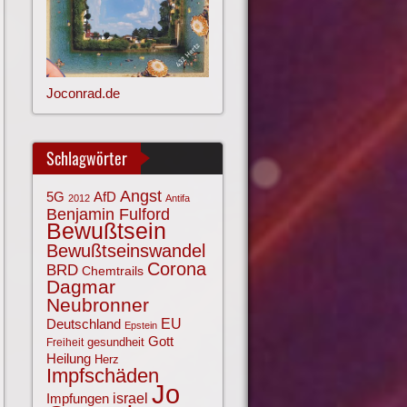
Joconrad.de
Schlagwörter
Angst
AfD
5G
2012
Antifa
Benjamin Fulford
Bewußtsein
Bewußtseinswandel
Corona
BRD
Chemtrails
Dagmar
Neubronner
EU
Deutschland
Epstein
Gott
gesundheit
Freiheit
Heilung
Herz
Impfschäden
Jo
israel
Impfungen