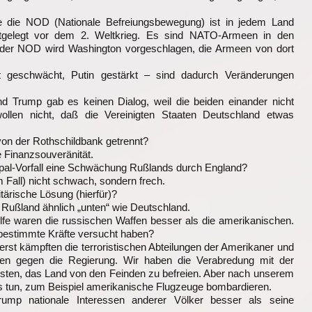
 die NOD (Nationale Befreiungsbewegung) ist in jedem Land
stgelegt vor dem 2. Weltkrieg. Es sind NATO-Armeen in den
der NOD wird Washington vorgeschlagen, die Armeen von dort
t geschwächt, Putin gestärkt – sind dadurch Veränderungen
d Trump gab es keinen Dialog, weil die beiden einander nicht
ollen nicht, daß die Vereinigten Staaten Deutschland etwas
von der Rothschildbank getrennt?
e Finanzsouveränität.
ripal-Vorfall eine Schwächung Rußlands durch England?
m Fall) nicht schwach, sondern frech.
litärische Lösung (hierfür)?
 Rußland ähnlich „unten“ wie Deutschland.
ilfe waren die russischen Waffen besser als die amerikanischen.
 bestimmte Kräfte versucht haben?
uerst kämpften die terroristischen Abteilungen der Amerikaner und
en gegen die Regierung. Wir haben die Verabredung mit der
eisten, das Land von den Feinden zu befreien. Aber nach unserem
es tun, zum Beispiel amerikanische Flugzeuge bombardieren.
rump nationale Interessen anderer Völker besser als seine