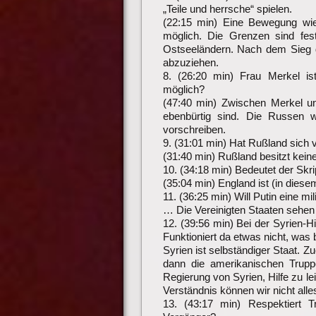
„Teile und herrsche“ spielen.
(22:15 min) Eine Bewegung wie
möglich. Die Grenzen sind fe
Ostseeländern. Nach dem Sieg 
abzuziehen.
8. (26:20 min) Frau Merkel is
möglich?
(47:40 min) Zwischen Merkel un
ebenbürtig sind. Die Russen w
vorschreiben.
9. (31:01 min) Hat Rußland sich 
(31:40 min) Rußland besitzt kein
10. (34:18 min) Bedeutet der Sk
(35:04 min) England ist (in diese
11. (36:25 min) Will Putin eine mi
… Die Vereinigten Staaten sehen
12. (39:56 min) Bei der Syrien-H
Funktioniert da etwas nicht, was
Syrien ist selbständiger Staat. Z
dann die amerikanischen Trupp
Regierung von Syrien, Hilfe zu l
Verständnis können wir nicht all
13. (43:17 min) Respektiert T