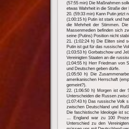
(57:55 min) Die Maßnahmen sollen
etwas Wahrheit in die Straße der
20. (59:33 min) Kann Putin jetzt 
(1:00:15 h) Putin ist stark und h
die Mehrheit der Stimmen. Die
Massenmedien befinden sich zw
seine (Putins) Position nicht stabil
21. (1:02:24 h) Die Eliten sind 
Putin ist gut für das russische Vol
(1:03:53 h) Gorbatschow und Jel
Vereinigten Staaten an die russi
(1:04:55 h) Herr Friedman von 
und Deutschen geben dürfe.
(1:05:50 h) Die Zusammenarbei
amerikanischen Herrschaft (empi
gemeint?).
22. (1:06:50 h) Morgen ist der
Unterscheiden die Russen zwis
(1:07:43 h) Das russische Volk s
zwischen Deutschland und Rußla
Die faschistische Ideologie ist 
… England war zu 100 Prozent
Unterschied zu den Vereinigten
müssen uns mit Deutschland ver