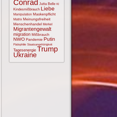
Conrad
Jutta Belle
KI
Liebe
Kindesmißbrauch
Maskenpflicht
Manipulation
Meinungsfreiheit
Matrix
Menschenhandel
Merkel
Migrantengewalt
migration
Mißbrauch
NWO
Putin
Pandemie
Pädophilie
Staatsangehörigkeit
Trump
Tagesenergie
Ukraine