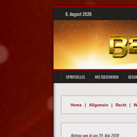
Skip
6. August 2026
to
content
SPIRITUELLES
WELTGESCHEHEN
GESUN
Home
|
Allgemein
|
Recht
|
W
Beitrag von
Jo
am 29. Mai 2018