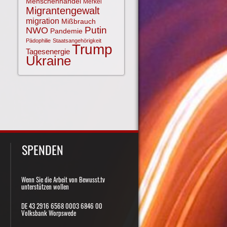
Menschenhandel
Merkel
Migrantengewalt
migration
Mißbrauch
NWO
Putin
Pandemie
Pädophilie
Staatsangehörigkeit
Trump
Tagesenergie
Ukraine
SPENDEN
Wenn Sie die Arbeit von Bewusst.tv
unterstützen wollen
DE 43 2916 6568 0003 6846 00
Volksbank Worpswede