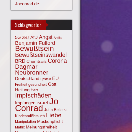
Joconrad.de
Schlagwörter
Angst
AfD
5G
2012
Antifa
Benjamin Fulford
Bewußtsein
Bewußtseinswandel
Corona
BRD
Chemtrails
Dagmar
Neubronner
EU
Deutschland
Epstein
Gott
gesundheit
Freiheit
Heilung
Herz
Impfschäden
Jo
israel
Impfungen
Conrad
Jutta Belle
KI
Liebe
Kindesmißbrauch
Maskenpflicht
Manipulation
Meinungsfreiheit
Matrix