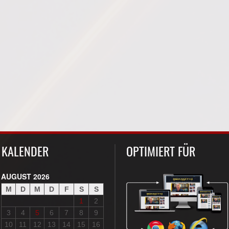
KALENDER
OPTIMIERT FÜR
AUGUST 2026
M
D
M
D
F
S
S
1
2
3
4
5
6
7
8
9
10
11
12
13
14
15
16