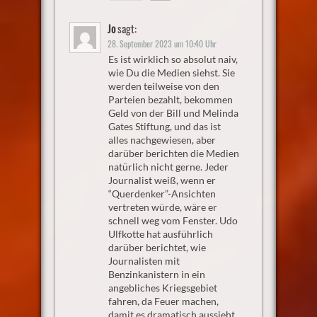
Jo
sagt:
28. September 2023 um 10:40 Uhr
Es ist wirklich so absolut naiv,
wie Du die Medien siehst. Sie
werden teilweise von den
Parteien bezahlt, bekommen
Geld von der Bill und Melinda
Gates Stiftung, und das ist
alles nachgewiesen, aber
darüber berichten die Medien
natürlich nicht gerne. Jeder
Journalist weiß, wenn er
“Querdenker”-Ansichten
vertreten würde, wäre er
schnell weg vom Fenster. Udo
Ulfkotte hat ausführlich
darüber berichtet, wie
Journalisten mit
Benzinkanistern in ein
angebliches Kriegsgebiet
fahren, da Feuer machen,
damit es dramatisch aussieht.