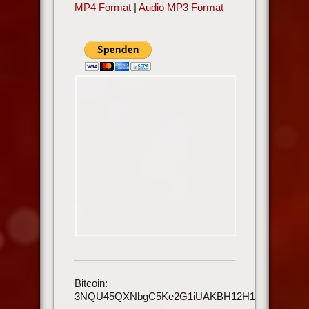
MP4 Format
|
Audio MP3 Format
Bitcoin:
3NQU45QXNbgC5Ke2G1iUAKBH12H1h3UmAu