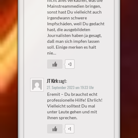
nicht alles verkaufen, was die
Mainstreammedien bringen,
sonst hast Du vielleicht auch
irgendwann schwere
Impfschäden, weil Du gedacht
hast, die ausgebildeten
Journalisten haben ja gesagt,
daß man sich impfen lassen
soll. Einige merken es halt
nie…
+3
JT Kirk
sagt:
27. September 2023 um 19:33 Uhr
Eremit – Du brauchst echt
professionelle Hilfe! Ehrlich!
Vielleicht solltest Du mal
unter Leute gehen und mit
ihnen sprechen.
+1