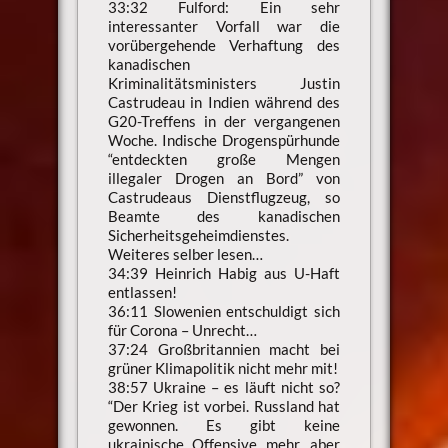
33:32 Fulford: Ein sehr
interessanter Vorfall war die
vorübergehende Verhaftung des
kanadischen
Kriminalitätsministers Justin
Castrudeau in Indien während des
G20-Treffens in der vergangenen
Woche. Indische Drogenspürhunde
“entdeckten große Mengen
illegaler Drogen an Bord” von
Castrudeaus Dienstflugzeug, so
Beamte des kanadischen
Sicherheitsgeheimdienstes.
Weiteres selber lesen…
34:39 Heinrich Habig aus U-Haft
entlassen!
36:11 Slowenien entschuldigt sich
für Corona – Unrecht…
37:24 Großbritannien macht bei
grüner Klimapolitik nicht mehr mit!
38:57 Ukraine – es läuft nicht so?
“Der Krieg ist vorbei. Russland hat
gewonnen. Es gibt keine
ukrainische Offensive mehr, aber