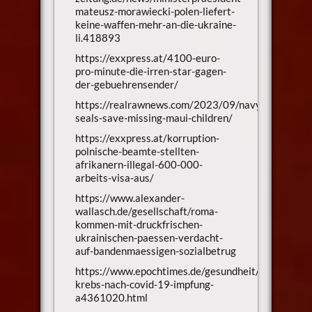
mateusz-morawiecki-polen-liefert-
keine-waffen-mehr-an-die-ukraine-
li.418893
https://exxpress.at/4100-euro-
pro-minute-die-irren-star-gagen-
der-gebuehrensender/
https://realrawnews.com/2023/09/navy-
seals-save-missing-maui-children/
https://exxpress.at/korruption-
polnische-beamte-stellten-
afrikanern-illegal-600-000-
arbeits-visa-aus/
https://www.alexander-
wallasch.de/gesellschaft/roma-
kommen-mit-druckfrischen-
ukrainischen-paessen-verdacht-
auf-bandenmaessigen-sozialbetrug
https://www.epochtimes.de/gesundheit/turbo-
krebs-nach-covid-19-impfung-
a4361020.html