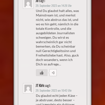
Jo
sagt:
29. September 2023 um 14:26 Uhr
Und Du glaubst halt alles, was
Mainstream ist, und merkst
nicht, wie abstrus das ist, und
wo es hin geht, nämlich in die
totale Kontrolle, und die
ausgebildeten Journalisten
schweigen. Du wirst es
wahrscheinlich gar nicht
bemerken, da Du scheinbar
null Gerechtigkeitssinn und
Freiheitsliebe hast. Also, guck
doch woanders, wenn ich
Dich so aufrege…
+3
JT Kirk
sagt:
29. September 2023 um 10:43 Uhr
Du glaubst echt jeden Käse –
je abstruser, desto besser –
und irgendein ein dubioser