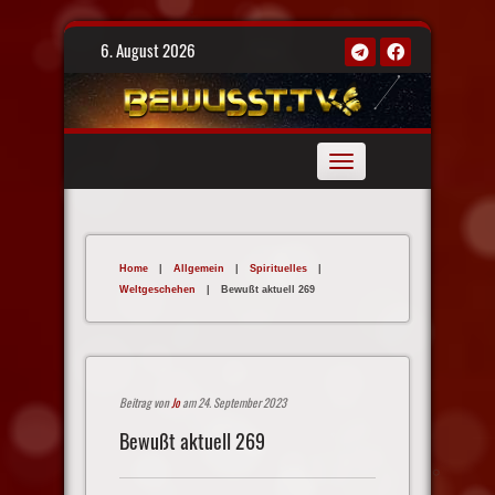
Skip
6. August 2026
to
content
Toggle
navigation
Home
|
Allgemein
|
Spirituelles
|
Weltgeschehen
|
Bewußt aktuell 269
Beitrag von
Jo
am 24. September 2023
Bewußt aktuell 269