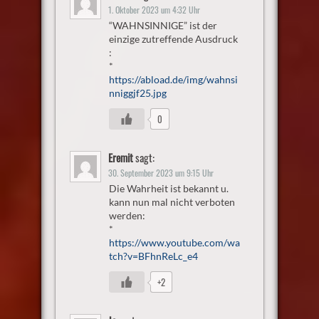
1. Oktober 2023 um 4:32 Uhr
“WAHNSINNIGE” ist der
einzige zutreffende Ausdruck
:
*
https://abload.de/img/wahnsi
nniggjf25.jpg
0
Eremit
sagt:
30. September 2023 um 9:15 Uhr
Die Wahrheit ist bekannt u.
kann nun mal nicht verboten
werden:
*
https://www.youtube.com/wa
tch?v=BFhnReLc_e4
+2