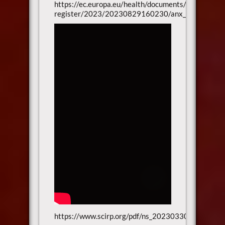
https://ec.europa.eu/health/documents/community-
register/2023/20230829160230/anx_160230_de.
https://www.scirp.org/pdf/ns_2023033010033932