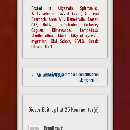
Posted in
Allgemein
,
Spirituelles
,
Weltgeschehen
Tagged
Angst
,
Annalena
Baerbock
,
Anne Will
,
Demokratie
,
Faeser
,
GEZ
,
Habig
,
Impfschäden
,
Kimberley
Goguen
,
Klimawandel
,
Lampedusa
,
Manifestation
,
Maui
,
Migrantengewalt
,
migration
,
Olaf Scholz
,
SEALS
,
Sunak
,
Ukraine
,
UNO
Post
Die Lösung kommt von den einfachen
← Wie schwingst Du?
navigation
Menschen
→
Dieser Beitrag hat 25 Kommentar(e)
Eremit
sagt: