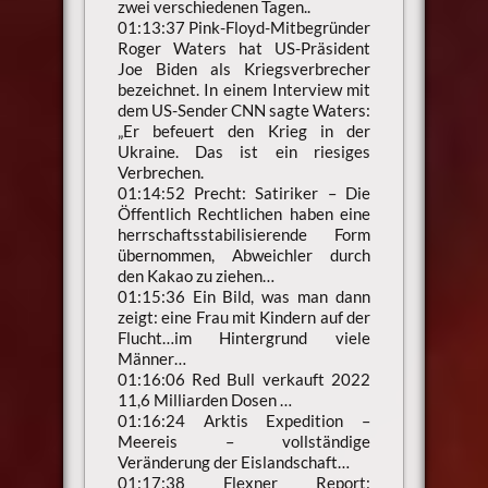
zwei verschiedenen Tagen..
01:13:37 Pink-Floyd-Mitbegründer
Roger Waters hat US-Präsident
Joe Biden als Kriegsverbrecher
bezeichnet. In einem Interview mit
dem US-Sender CNN sagte Waters:
„Er befeuert den Krieg in der
Ukraine. Das ist ein riesiges
Verbrechen.
01:14:52 Precht: Satiriker – Die
Öffentlich Rechtlichen haben eine
herrschaftsstabilisierende Form
übernommen, Abweichler durch
den Kakao zu ziehen…
01:15:36 Ein Bild, was man dann
zeigt: eine Frau mit Kindern auf der
Flucht…im Hintergrund viele
Männer…
01:16:06 Red Bull verkauft 2022
11,6 Milliarden Dosen …
01:16:24 Arktis Expedition –
Meereis – vollständige
Veränderung der Eislandschaft…
01:17:38 Flexner Report: