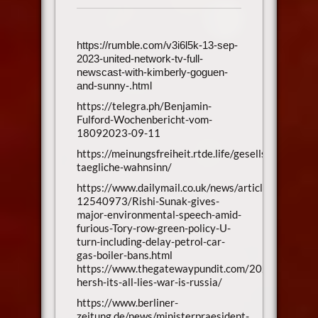
https://rumble.com/v3i6l5k-13-sep-
2023-united-network-tv-full-
newscast-with-kimberly-goguen-
and-sunny-.html
https://telegra.ph/Benjamin-
Fulford-Wochenbericht-vom-
18092023-09-11
https://meinungsfreiheit.rtde.life/gesellschaft/177
taegliche-wahnsinn/
https://www.dailymail.co.uk/news/article-
12540973/Rishi-Sunak-gives-
major-environmental-speech-amid-
furious-Tory-row-green-policy-U-
turn-including-delay-petrol-car-
gas-boiler-bans.html
https://www.thegatewaypundit.com/2023/09/seym
hersh-its-all-lies-war-is-russia/
https://www.berliner-
zeitung.de/news/ministerpraesident-