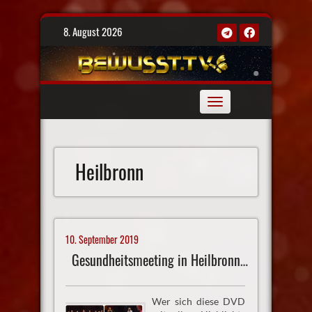
Skip
8. August 2026
to
content
Toggle
navigation
Heilbronn
10. September 2019
Gesundheitsmeeting in Heilbronn (DVD erhältlich)
Wer sich diese DVD