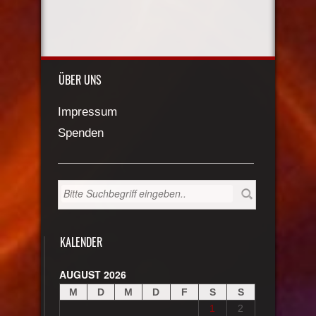
ÜBER UNS
Impressum
Spenden
KALENDER
AUGUST 2026
M
D
M
D
F
S
S
1
2