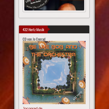
432 Hertz Musik
CD von Jo Conrad
Joconrad.de