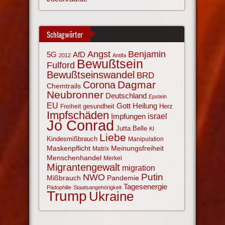
Schlagwörter
Angst
Benjamin
AfD
5G
2012
Antifa
Bewußtsein
Fulford
Bewußtseinswandel
BRD
Corona
Dagmar
Chemtrails
Neubronner
Deutschland
Epstein
EU
Gott
Heilung
gesundheit
Herz
Freiheit
Impfschäden
israel
Impfungen
Jo Conrad
Jutta Belle
KI
Liebe
Kindesmißbrauch
Manipulation
Maskenpflicht
Meinungsfreiheit
Matrix
Menschenhandel
Merkel
Migrantengewalt
migration
NWO
Putin
Mißbrauch
Pandemie
Tagesenergie
Pädophilie
Staatsangehörigkeit
Trump
Ukraine