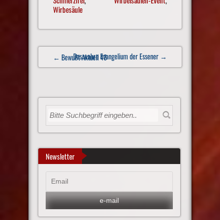
Wirbesäule
Post
Das wahre Evangelium der Essener
→
← Bewußt Aktuell 43
navigation
Newsletter