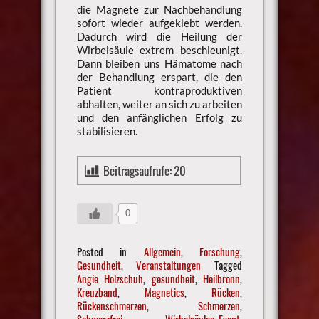
die Magnete zur Nachbehandlung
sofort wieder aufgeklebt werden.
Dadurch wird die Heilung der
Wirbelsäule extrem beschleunigt.
Dann bleiben uns Hämatome nach
der Behandlung erspart, die den
Patient kontraproduktiven
abhalten, weiter an sich zu arbeiten
und den anfänglichen Erfolg zu
stabilisieren.
Beitragsaufrufe:
20
0
Posted in
Allgemein
,
Forschung
,
Gesundheit
,
Veranstaltungen
Tagged
Angie Holzschuh
,
gesundheit
,
Heilbronn
,
Kreuzband
,
Magnetics
,
Rücken
,
Rückenschmerzen
,
Schmerzen
,
Schmerzfrei
,
Wirbelsäulen-Event
,