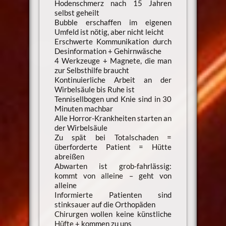
Hodenschmerz nach 15 Jahren
selbst geheilt
Bubble erschaffen im eigenen
Umfeld ist nötig, aber nicht leicht
Erschwerte Kommunikation durch
Desinformation + Gehirnwäsche
4 Werkzeuge + Magnete, die man
zur Selbsthilfe braucht
Kontinuierliche Arbeit an der
Wirbelsäule bis Ruhe ist
Tennisellbogen und Knie sind in 30
Minuten machbar
Alle Horror-Krankheiten starten an
der Wirbelsäule
Zu spät bei Totalschaden =
überforderte Patient = Hütte
abreißen
Abwarten ist grob-fahrlässig:
kommt von alleine – geht von
alleine
Informierte Patienten sind
stinksauer auf die Orthopäden
Chirurgen wollen keine künstliche
Hüfte + kommen zu uns