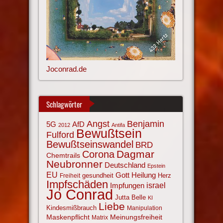
Joconrad.de
Schlagwörter
Angst
Benjamin
AfD
5G
2012
Antifa
Bewußtsein
Fulford
Bewußtseinswandel
BRD
Corona
Dagmar
Chemtrails
Neubronner
Deutschland
Epstein
EU
Gott
Heilung
gesundheit
Herz
Freiheit
Impfschäden
israel
Impfungen
Jo Conrad
Jutta Belle
KI
Liebe
Kindesmißbrauch
Manipulation
Maskenpflicht
Meinungsfreiheit
Matrix