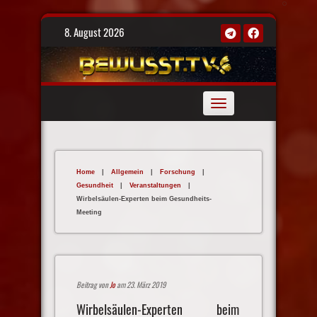
Skip
8. August 2026
to
content
Toggle
navigation
Home
|
Allgemein
|
Forschung
|
Gesundheit
|
Veranstaltungen
|
Wirbelsäulen-Experten beim Gesundheits-
Meeting
Beitrag von
Jo
am 23. März 2019
Wirbelsäulen-Experten beim