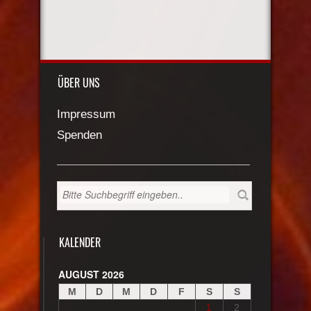
ÜBER UNS
Impressum
Spenden
KALENDER
AUGUST 2026
M
D
M
D
F
S
S
1
2