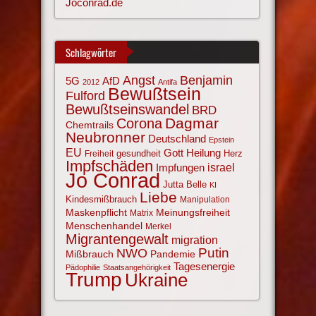
Joconrad.de
Schlagwörter
Angst
Benjamin
AfD
5G
2012
Antifa
Bewußtsein
Fulford
Bewußtseinswandel
BRD
Corona
Dagmar
Chemtrails
Neubronner
Deutschland
Epstein
EU
Gott
Heilung
gesundheit
Herz
Freiheit
Impfschäden
israel
Impfungen
Jo Conrad
Jutta Belle
KI
Liebe
Kindesmißbrauch
Manipulation
Maskenpflicht
Meinungsfreiheit
Matrix
Menschenhandel
Merkel
Migrantengewalt
migration
NWO
Putin
Mißbrauch
Pandemie
Tagesenergie
Pädophilie
Staatsangehörigkeit
Trump
Ukraine