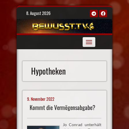
Skip
8. August 2026
to
content
Toggle
navigation
Hypotheken
9. November 2022
Kommt die Vermögensabgabe?
Jo Conrad unterhält