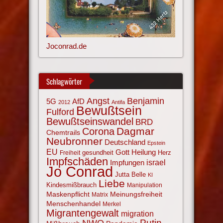
Joconrad.de
Schlagwörter
Angst
Benjamin
AfD
5G
2012
Antifa
Bewußtsein
Fulford
Bewußtseinswandel
BRD
Corona
Dagmar
Chemtrails
Neubronner
Deutschland
Epstein
EU
Gott
Heilung
gesundheit
Herz
Freiheit
Impfschäden
israel
Impfungen
Jo Conrad
Jutta Belle
KI
Liebe
Kindesmißbrauch
Manipulation
Maskenpflicht
Meinungsfreiheit
Matrix
Menschenhandel
Merkel
Migrantengewalt
migration
NWO
Putin