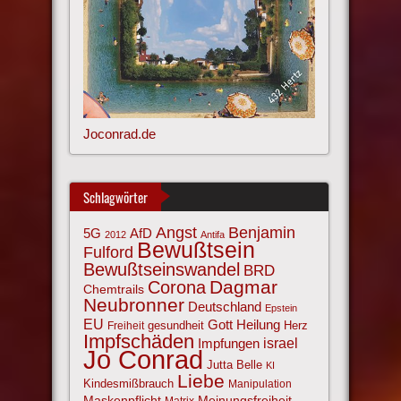
Joconrad.de
Schlagwörter
Angst
Benjamin
AfD
5G
2012
Antifa
Bewußtsein
Fulford
Bewußtseinswandel
BRD
Corona
Dagmar
Chemtrails
Neubronner
Deutschland
Epstein
EU
Gott
Heilung
gesundheit
Herz
Freiheit
Impfschäden
israel
Impfungen
Jo Conrad
Jutta Belle
KI
Liebe
Kindesmißbrauch
Manipulation
Maskenpflicht
Meinungsfreiheit