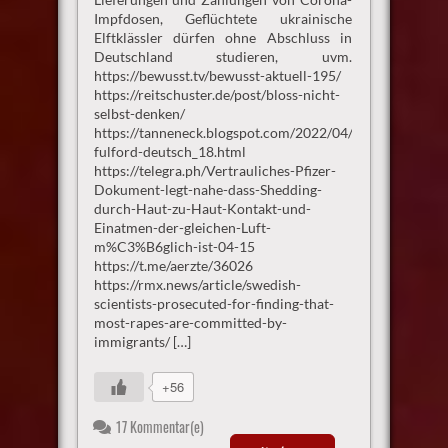
Impfdosen, Geflüchtete ukrainische
Elftklässler dürfen ohne Abschluss in
Deutschland studieren, uvm.
https://bewusst.tv/bewusst-aktuell-195/
https://reitschuster.de/post/bloss-nicht-
selbst-denken/
https://tanneneck.blogspot.com/2022/04/benjamin-
fulford-deutsch_18.html
https://telegra.ph/Vertrauliches-Pfizer-
Dokument-legt-nahe-dass-Shedding-
durch-Haut-zu-Haut-Kontakt-und-
Einatmen-der-gleichen-Luft-
m%C3%B6glich-ist-04-15
https://t.me/aerzte/36026
https://rmx.news/article/swedish-
scientists-prosecuted-for-finding-that-
most-rapes-are-committed-by-
immigrants/ […]
+56
17 Kommentar(e)