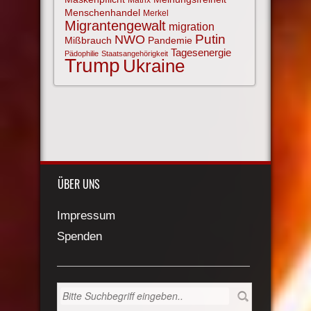
Matrix
Menschenhandel
Merkel
Migrantengewalt
migration
NWO
Putin
Mißbrauch
Pandemie
Tagesenergie
Pädophilie
Staatsangehörigkeit
Trump
Ukraine
ÜBER UNS
Impressum
Spenden