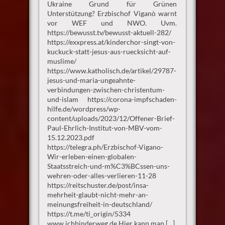
Ukraine Grund für Grünen
Unterstützung? Erzbischof Viganò warnt
vor WEF und NWO. Uvm.
https://bewusst.tv/bewusst-aktuell-282/
https://exxpress.at/kinderchor-singt-von-
kuckuck-statt-jesus-aus-ruecksicht-auf-
muslime/
https://www.katholisch.de/artikel/29787-
jesus-und-maria-ungeahnte-
verbindungen-zwischen-christentum-
und-islam https://corona-impfschaden-
hilfe.de/wordpress/wp-
content/uploads/2023/12/Offener-Brief-
Paul-Ehrlich-Institut-von-MBV-vom-
15.12.2023.pdf
https://telegra.ph/Erzbischof-Vigano-
Wir-erleben-einen-globalen-
Staatsstreich-und-m%C3%BCssen-uns-
wehren-oder-alles-verlieren-11-28
https://reitschuster.de/post/insa-
mehrheit-glaubt-nicht-mehr-an-
meinungsfreiheit-in-deutschland/
https://t.me/ti_origin/5334
www.ichbinderweg.de Hier kann man […]