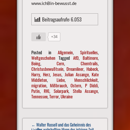
www.ichBin-bewusst.de
Beitragsaufrufe:
6.053
+34
Posted in
Allgemein
,
Spirituelles
,
Weltgeschehen
Tagged
AfD
,
Baltimore
,
Boing
,
Cern
,
Chemtrails
,
Christusbewußtsein
,
Dreamliner
,
Habeck
,
Harry
,
Herz
,
Jesus
,
Julian Assange
,
Kate
Middleton
,
Liebe
,
Menschlichkeit
,
migration
,
Mißbrauch
,
Ostern
,
P Diddi
,
Putin
,
RKI
,
Solarpark
,
Stella Assange
,
Tennessee
,
Terror
,
Ukraine
Post
← Walter Russell und das Geheimnis des
navigation
Der wahrhaftige Mann der jetzigen Zeit
→