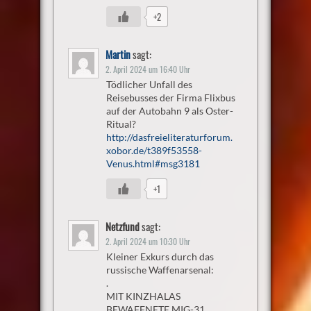
+2
Martin
sagt:
2. April 2024 um 16:40 Uhr
Tödlicher Unfall des
Reisebusses der Firma Flixbus
auf der Autobahn 9 als Oster-
Ritual?
http://dasfreieliteraturforum.
xobor.de/t389f53558-
Venus.html#msg3181
+1
Netzfund
sagt:
2. April 2024 um 10:30 Uhr
Kleiner Exkurs durch das
russische Waffenarsenal:
.
MIT KINZHALAS
BEWAFFNETE MIG-31