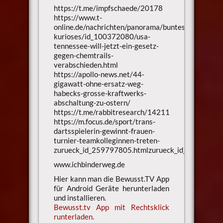
https://t.me/impfschaede/20178
https://www.t-
online.de/nachrichten/panorama/buntes-
kurioses/id_100372080/usa-
tennessee-will-jetzt-ein-gesetz-
gegen-chemtrails-
verabschieden.html
https://apollo-news.net/44-
gigawatt-ohne-ersatz-weg-
habecks-grosse-kraftwerks-
abschaltung-zu-ostern/
https://t.me/rabbitresearch/14211
https://m.focus.de/sport/trans-
dartsspielerin-gewinnt-frauen-
turnier-teamkolleginnen-treten-
zurueck_id_259797805.htmlzurueck_id_25979780
www.ichbinderweg.de
Hier kann man die Bewusst.TV App
für Android Geräte herunterladen
und installieren.
Bewusst.tv App mit Rechtsklick
runterladen.