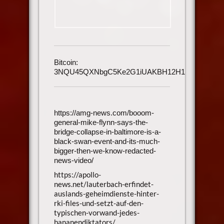
Bitcoin:
3NQU45QXNbgC5Ke2G1iUAKBH12H1h3UmAu
https://amg-news.com/booom-
general-mike-flynn-says-the-
bridge-collapse-in-baltimore-is-a-
black-swan-event-and-its-much-
bigger-then-we-know-redacted-
news-video/
https://apollo-
news.net/lauterbach-erfindet-
auslands-geheimdienste-hinter-
rki-files-und-setzt-auf-den-
typischen-vorwand-jedes-
bananendiktators/