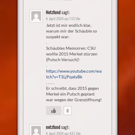
Netzfund
sagt:
4. April 2024 um 7:13 Uhr
Jetzt ist mir endlich klar,
warum mir der Schäuble so
suspekt war:
.
Schäubles Memoiren: CSU
wollte 2015 Merkel stürzen
(Putsch-Versuch)!
.
https://www.youtube.com/wa
tch?v=T1LjPqatyBk
. . . . .
Er schreibt, dass 2015 gegen
Merkel ein Putsch geplant
war wegen der Grenzöffnung!
0
netzfund
sagt:
4. April 2024 um 4:51 Uhr