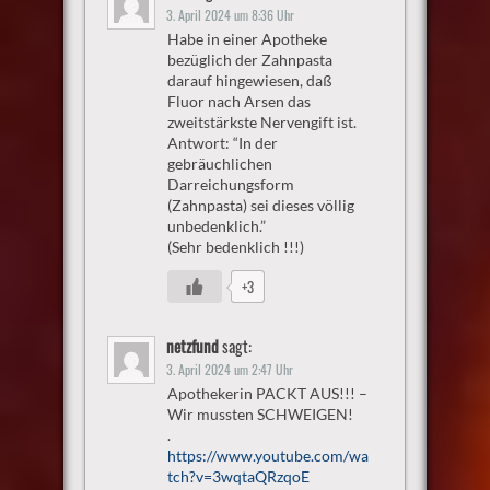
3. April 2024 um 8:36 Uhr
Habe in einer Apotheke
bezüglich der Zahnpasta
darauf hingewiesen, daß
Fluor nach Arsen das
zweitstärkste Nervengift ist.
Antwort: “In der
gebräuchlichen
Darreichungsform
(Zahnpasta) sei dieses völlig
unbedenklich.”
(Sehr bedenklich !!!)
+3
netzfund
sagt:
3. April 2024 um 2:47 Uhr
Apothekerin PACKT AUS!!! –
Wir mussten SCHWEIGEN!
.
https://www.youtube.com/wa
tch?v=3wqtaQRzqoE