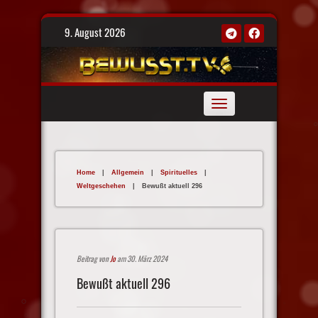
Skip
9. August 2026
to
content
Toggle
navigation
Home
|
Allgemein
|
Spirituelles
|
Weltgeschehen
|
Bewußt aktuell 296
Beitrag von
Jo
am 30. März 2024
Bewußt aktuell 296