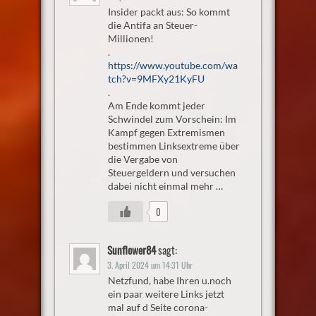
Insider packt aus: So kommt
die Antifa an Steuer-
Millionen!
.
https://www.youtube.com/wa
tch?v=9MFXy21KyFU
.
Am Ende kommt jeder
Schwindel zum Vorschein: Im
Kampf gegen Extremismen
bestimmen Linksextreme über
die Vergabe von
Steuergeldern und versuchen
dabei nicht einmal mehr …
0
Sunflower84
sagt:
3. April 2024 um 14:31 Uhr
Netzfund, habe Ihren u.noch
ein paar weitere Links jetzt
mal auf d Seite corona-