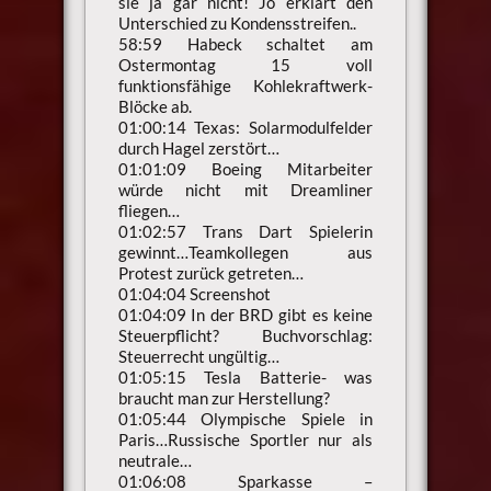
sie ja gar nicht! Jo erklärt den
Unterschied zu Kondensstreifen..
58:59 Habeck schaltet am
Ostermontag 15 voll
funktionsfähige Kohlekraftwerk-
Blöcke ab.
01:00:14 Texas: Solarmodulfelder
durch Hagel zerstört…
01:01:09 Boeing Mitarbeiter
würde nicht mit Dreamliner
fliegen…
01:02:57 Trans Dart Spielerin
gewinnt…Teamkollegen aus
Protest zurück getreten…
01:04:04 Screenshot
01:04:09 In der BRD gibt es keine
Steuerpflicht? Buchvorschlag:
Steuerrecht ungültig…
01:05:15 Tesla Batterie- was
braucht man zur Herstellung?
01:05:44 Olympische Spiele in
Paris…Russische Sportler nur als
neutrale…
01:06:08 Sparkasse –