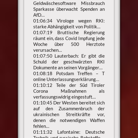
Geldwäschesoftware Missbrauch
Sparkasse überwacht Spenden an
AfD…
01:06:34 Virologe wegen RKI:
starke Abhängigkeit von Politik…
01:07:19 Bruttische Regierung
räumt ein, dass Covid Impfung jede
Woche über 500 Herztote
verursachen…
01:07:50 Lauterbach: Er gibt die
Schuld der geschwärzten RKI
Dokumente an seinen Vorgänger…
01:08:18 Potsdam Treffen – T
online Unterlassungserklärung…
01:10:12 Teile der Süd Tiroler
Corona Maßnahmen als
verfassungswidrig eingestuft…
01:10:45 Der Westen bereitet sich
auf den Zusammenbruch der
ukrainischen Streitkräfte vor,
denen die notwendigen Waffen
fehlen…
01:11:32 Lafontaine: Deutsche
Technik und russische Rohstoffe –